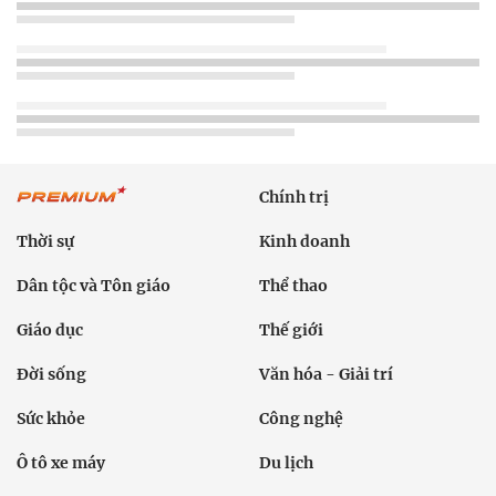
Chính trị
Thời sự
Kinh doanh
Dân tộc và Tôn giáo
Thể thao
Giáo dục
Thế giới
Đời sống
Văn hóa - Giải trí
Sức khỏe
Công nghệ
Ô tô xe máy
Du lịch