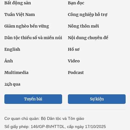
Bất động sản
Bạn đọc
Tuần Việt Nam
Công nghiệp hỗ trợ
Giảm nghèo bền vững
Nông thôn mới
Dân tộc thiểu số và miền núi
Nội dung chuyên đề
English
Hồ sơ
Ảnh
Video
Multimedia
Podcast
24h qua
Tuyến bài
Sự kiện
Cơ quan chủ quản: Bộ Dân tộc và Tôn giáo
Số giấy phép: 146/GP-BVHTTDL, cấp ngày 17/10/2025