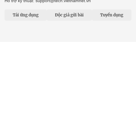
Hỗ trợ kỹ thuật: support@tech.vietnamnet.vn
Tải ứng dụng
Độc giả gửi bài
Tuyển dụng