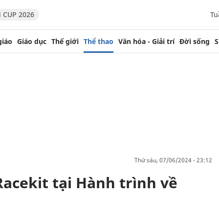
 CUP 2026
Tu
giáo
Giáo dục
Thế giới
Thể thao
Văn hóa - Giải trí
Đời sống
S
thứ sáu, 07/06/2024 - 23:12
acekit tại Hành trình về