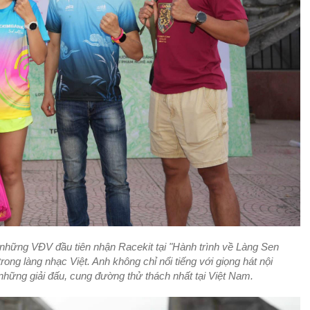
g những VĐV đầu tiên nhận Racekit tại "Hành trình về Làng Sen
rong làng nhạc Việt. Anh không chỉ nổi tiếng với giọng hát nội
hững giải đấu, cung đường thử thách nhất tại Việt Nam.