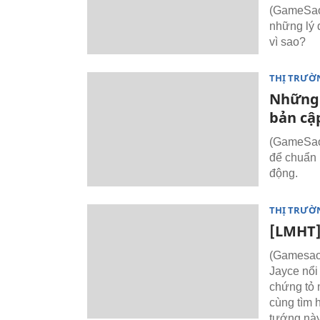
(GameSao)
những lý 
vì sao?
THỊ TRƯỜ
Những 
bản cậ
(GameSao)
để chuẩn 
động.
THỊ TRƯỜ
[LMHT]
(Gamesao)
Jayce nổi
chứng tỏ 
cùng tìm 
tướng này