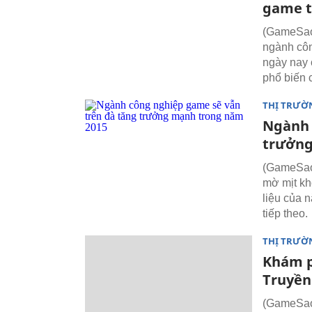
game t
(GameSao)
ngành cô
ngày nay 
phổ biến 
THỊ TRƯỜ
Ngành 
trưởng
(GameSao)
mờ mịt kh
liệu của 
tiếp theo.
THỊ TRƯỜ
Khám p
Truyền
(GameSao)