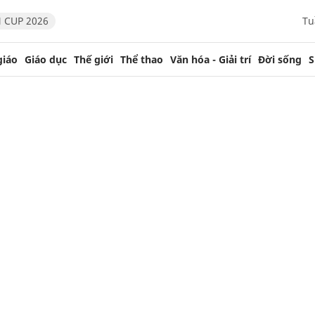
 CUP 2026
Tu
giáo
Giáo dục
Thế giới
Thể thao
Văn hóa - Giải trí
Đời sống
S