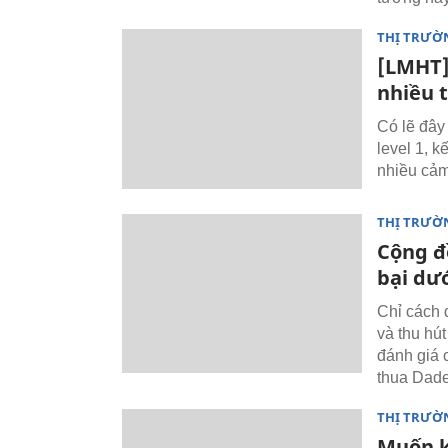
THỊ TRƯỜ
[LMHT]
nhiều t
Có lẽ đây
level 1, 
nhiều cảm
THỊ TRƯỜ
Cộng đ
bại dư
Chỉ cách 
và thu hú
đánh giá 
thua Dade 
THỊ TRƯỜ
Muốn k