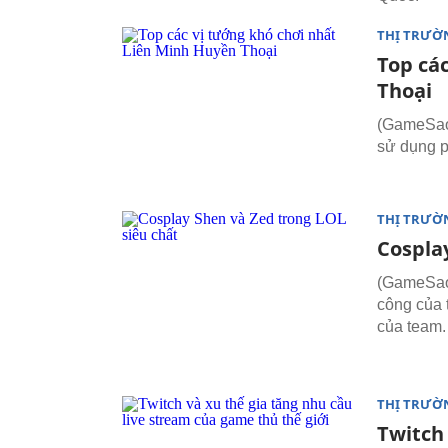
THỊ TRƯỜ
Top cá
Thoại
(GameSao)
sử dụng p
THỊ TRƯỜ
Cospla
(GameSao)
công của 
của team.
THỊ TRƯỜ
Twitch 