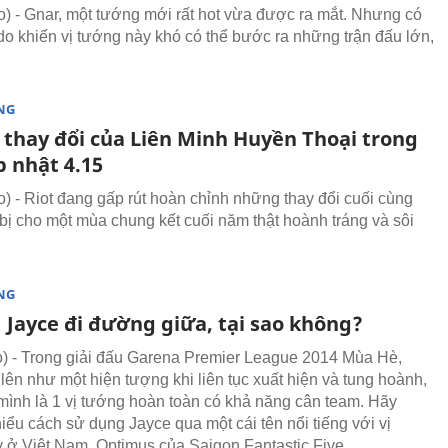
 - Gnar, một tướng mới rất hot vừa được ra mắt. Nhưng có
do khiến vị tướng này khó có thể bước ra những trận đấu lớn,
NG
thay đổi của Liên Minh Huyền Thoại trong
p nhật 4.15
 - Riot đang gấp rút hoàn chỉnh những thay đổi cuối cùng
bị cho một mùa chung kết cuối năm thật hoành tráng và sôi
NG
 Jayce đi đường giữa, tại sao không?
 - Trong giải đấu Garena Premier League 2014 Mùa Hè,
 lên như một hiện tượng khi liên tục xuất hiện và tung hoành,
mình là 1 vị tướng hoàn toàn có khả năng cân team. Hãy
hiểu cách sử dụng Jayce qua một cái tên nổi tiếng với vị
 ở Việt Nam, Optimus của Saigon Fantastic Five.