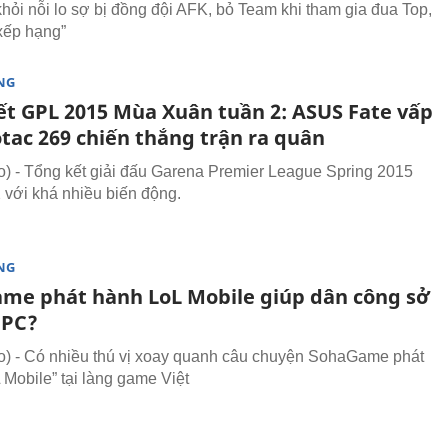
khỏi nỗi lo sợ bị đồng đội AFK, bỏ Team khi tham gia đua Top,
xếp hạng”
NG
ết GPL 2015 Mùa Xuân tuần 2: ASUS Fate vấp
otac 269 chiến thắng trận ra quân
 - Tổng kết giải đấu Garena Premier League Spring 2015
2 với khá nhiều biến động.
NG
me phát hành LoL Mobile giúp dân công sở
 PC?
 - Có nhiều thú vị xoay quanh câu chuyện SohaGame phát
 Mobile” tại làng game Việt