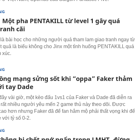
NG
 Một pha PENTAKILL từ level 1 gây quá
ranh cãi
 là bài học cho những người quá tham lam giao tranh ngay từ
kết quả là biếu không cho Jinx một tình huống PENTAKILL quá
 xúc.
NG
ồng mạng sửng sốt khi “oppa” Faker thảm
ới tay Dade
đây vài giờ, một kèo đấu 1vs1 của Faker và Dade đã diễn ra
t rất nhiều người yêu mến 2 game thủ này theo dõi. Được
cao hơn nhưng Faker đã để fan hâm mộ phải thất vọng khi để
với tỷ số 0-2.
NG
hông bị chết ngớ ngẩn trong LMHT, đừng