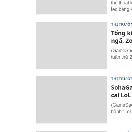
thủ thoát 
leo bảng 
THỊ TRƯỜ
Tổng k
ngã, Z
(GameSao)
tuần thứ 
THỊ TRƯỜ
SohaGa
cai LoL
(GameSao)
hành “LoL