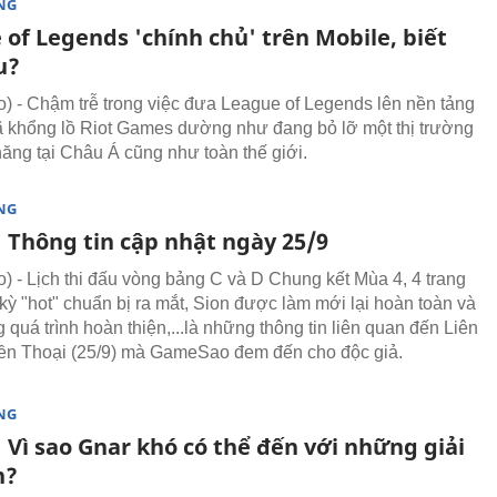
NG
of Legends 'chính chủ' trên Mobile, biết
u?
 - Chậm trễ trong việc đưa League of Legends lên nền tảng
ã khổng lồ Riot Games dường như đang bỏ lỡ một thị trường
năng tại Châu Á cũng như toàn thế giới.
NG
 Thông tin cập nhật ngày 25/9
 - Lịch thi đấu vòng bảng C và D Chung kết Mùa 4, 4 trang
kỳ "hot" chuẩn bị ra mắt, Sion được làm mới lại hoàn toàn và
 quá trình hoàn thiện,...là những thông tin liên quan đến Liên
ền Thoại (25/9) mà GameSao đem đến cho độc giả.
NG
 Vì sao Gnar khó có thể đến với những giải
n?