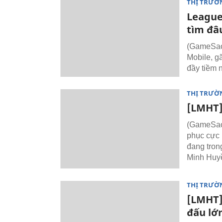
THỊ TRƯỜ
League 
tìm đâ
(GameSao)
Mobile, g
đầy tiềm 
THỊ TRƯỜ
[LMHT]
(GameSao)
phục cực 
đang trong
Minh Huy
THỊ TRƯỜ
[LMHT]
đấu lớ