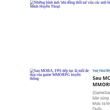
THỊ TRƯỜ
Sau MO
MMORP
(GameSao)
bắn súng 
khác ra k
Quốc.