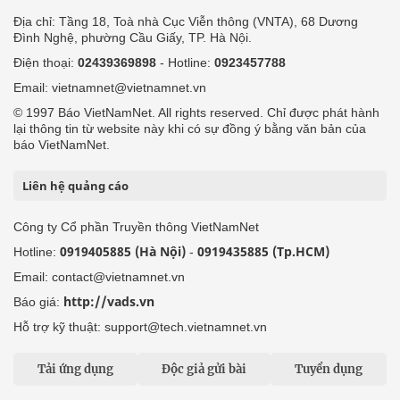
Địa chỉ: Tầng 18, Toà nhà Cục Viễn thông (VNTA), 68 Dương
Đình Nghệ, phường Cầu Giấy, TP. Hà Nội.
Điện thoại:
02439369898
- Hotline:
0923457788
Email: vietnamnet@vietnamnet.vn
© 1997 Báo VietNamNet. All rights reserved. Chỉ được phát hành
lại thông tin từ website này khi có sự đồng ý bằng văn bản của
báo VietNamNet.
Liên hệ quảng cáo
Công ty Cổ phần Truyền thông VietNamNet
0919405885 (Hà Nội)
0919435885 (Tp.HCM)
Hotline:
-
Email: contact@vietnamnet.vn
http://vads.vn
Báo giá:
Hỗ trợ kỹ thuật: support@tech.vietnamnet.vn
Tải ứng dụng
Độc giả gửi bài
Tuyển dụng