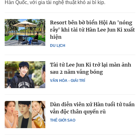
Hàn Quốc, với gia tài nghệ thuật khó ai bì kịp.
Resort bên bờ biển Hội An 'nóng
rẫy' khi tài tử Hàn Lee Jun Ki xuất
hiện
DU LỊCH
Tài tử Lee Jun Ki trở lại màn ảnh
sau 2 năm vắng bóng
VĂN HÓA - GIẢI TRÍ
Dàn diễn viên xứ Hàn tuổi tứ tuần
vẫn độc thân quyến rũ
THẾ GIỚI SAO