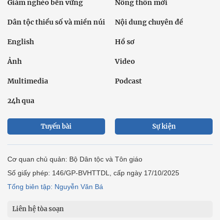
Giảm nghèo bền vững
Nông thôn mới
Dân tộc thiểu số và miền núi
Nội dung chuyên đề
English
Hồ sơ
Ảnh
Video
Multimedia
Podcast
24h qua
Tuyến bài
Sự kiện
Cơ quan chủ quản: Bộ Dân tộc và Tôn giáo
Số giấy phép: 146/GP-BVHTTDL, cấp ngày 17/10/2025
Tổng biên tập: Nguyễn Văn Bá
Liên hệ tòa soạn