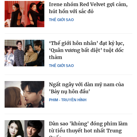
Irene nhóm Red Velvet gợi cảm,
hút hồn với sắc đỏ
THẾ GIỚI SAO
‘Thế giới hôn nhân’ đạt kỷ lục,
‘Quân vương bất diệt’ tuột dốc
thảm
THẾ GIỚI SAO
Ngất ngây với dàn mỹ nam của
'Bảy nụ hôn đầu'
PHIM - TRUYỀN HÌNH
Dàn sao 'khủng' đóng phim làm
từ tiểu thuyết hot nhất Trung