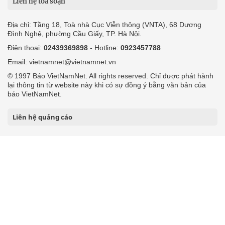
Liên hệ tòa soạn
Địa chỉ: Tầng 18, Toà nhà Cục Viễn thông (VNTA), 68 Dương
Đình Nghệ, phường Cầu Giấy, TP. Hà Nội.
Điện thoại:
02439369898
- Hotline:
0923457788
Email: vietnamnet@vietnamnet.vn
© 1997 Báo VietNamNet. All rights reserved. Chỉ được phát hành
lại thông tin từ website này khi có sự đồng ý bằng văn bản của
báo VietNamNet.
Liên hệ quảng cáo
Công ty Cổ phần Truyền thông VietNamNet
0919405885 (Hà Nội)
0919435885 (Tp.HCM)
Hotline:
-
Email: contact@vietnamnet.vn
http://vads.vn
Báo giá:
Hỗ trợ kỹ thuật: support@tech.vietnamnet.vn
Tải ứng dụng
Độc giả gửi bài
Tuyển dụng