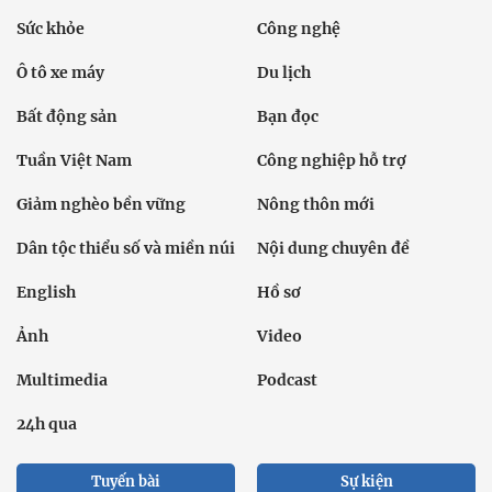
Sức khỏe
Công nghệ
Ô tô xe máy
Du lịch
Bất động sản
Bạn đọc
Tuần Việt Nam
Công nghiệp hỗ trợ
Giảm nghèo bền vững
Nông thôn mới
Dân tộc thiểu số và miền núi
Nội dung chuyên đề
English
Hồ sơ
Ảnh
Video
Multimedia
Podcast
24h qua
Tuyến bài
Sự kiện