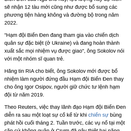
sẽ nhận 12 tàu mới cũng như được bổ sung các
phương tiện hàng không và đường bộ trong năm
2022.
"Hạm đội Biển Đen đang tham gia vào chiến dịch
quân sự đặc biệt (ở Ukraine) và đang hoàn thành
xuất sắc mọi nhiệm vụ được giao", ông Sokolov nói
với một nhóm sĩ quan trẻ.
Hãng tin RIA cho biết, ông Sokolov mới được bổ
nhiệm làm người đứng đầu Hạm đội Biển Đen thay
cho ông Igor Osipov, người giữ chức tư lệnh hạm
đội từ năm 2019.
Theo Reuters, việc thay lãnh đạo Hạm đội Biển Đen
diễn ra sau một loạt sự cố kể từ khi
chiến sự
bùng
phát hồi cuối tháng 2. Tuần trước, các vụ nổ tại một
căn cứ không quân ở Crưm đã gây thiệt hại nặng