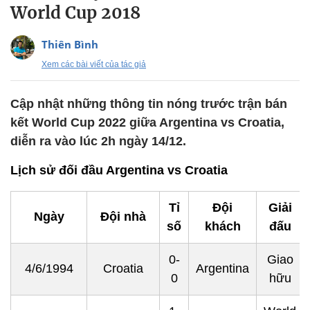
World Cup 2018
Thiên Bình
Xem các bài viết của tác giả
Cập nhật những thông tin nóng trước trận bán
kết World Cup 2022 giữa Argentina vs Croatia,
diễn ra vào lúc 2h ngày 14/12.
Lịch sử đối đầu Argentina vs Croatia
Tỉ
Đội
Giải
Ngày
Đội nhà
số
khách
đấu
0-
Giao
4/6/1994
Croatia
Argentina
0
hữu