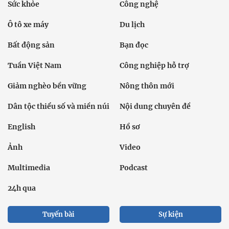
Sức khỏe
Công nghệ
Ô tô xe máy
Du lịch
Bất động sản
Bạn đọc
Tuần Việt Nam
Công nghiệp hỗ trợ
Giảm nghèo bền vững
Nông thôn mới
Dân tộc thiểu số và miền núi
Nội dung chuyên đề
English
Hồ sơ
Ảnh
Video
Multimedia
Podcast
24h qua
Tuyến bài
Sự kiện