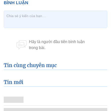
Tin cùng chuyên mục
Tin mới