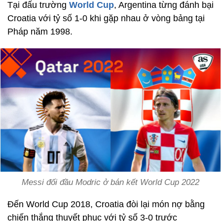
Tại đấu trường
World Cup
, Argentina từng đánh bại
Croatia với tỷ số 1-0 khi gặp nhau ở vòng bảng tại
Pháp năm 1998.
Messi đối đầu Modric ở bán kết World Cup 2022
Đến World Cup 2018, Croatia đòi lại món nợ bằng
chiến thắng thuyết phục với tỷ số 3-0 trước