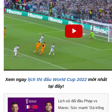
Xem ngay
lịch thi đấu World Cup 2022
mới nhất
tại đây!
Lịch sử đối đầu Pháp vs
Maroc: Sức mạnh 'Gà trống