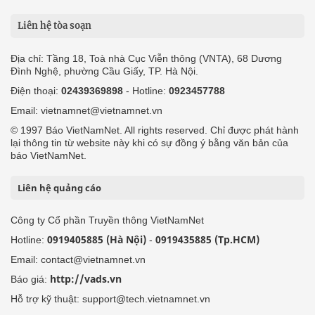
Liên hệ tòa soạn
Địa chỉ: Tầng 18, Toà nhà Cục Viễn thông (VNTA), 68 Dương
Đình Nghệ, phường Cầu Giấy, TP. Hà Nội.
Điện thoại:
02439369898
- Hotline:
0923457788
Email: vietnamnet@vietnamnet.vn
© 1997 Báo VietNamNet. All rights reserved. Chỉ được phát hành
lại thông tin từ website này khi có sự đồng ý bằng văn bản của
báo VietNamNet.
Liên hệ quảng cáo
Công ty Cổ phần Truyền thông VietNamNet
0919405885 (Hà Nội)
0919435885 (Tp.HCM)
Hotline:
-
Email: contact@vietnamnet.vn
http://vads.vn
Báo giá:
Hỗ trợ kỹ thuật: support@tech.vietnamnet.vn