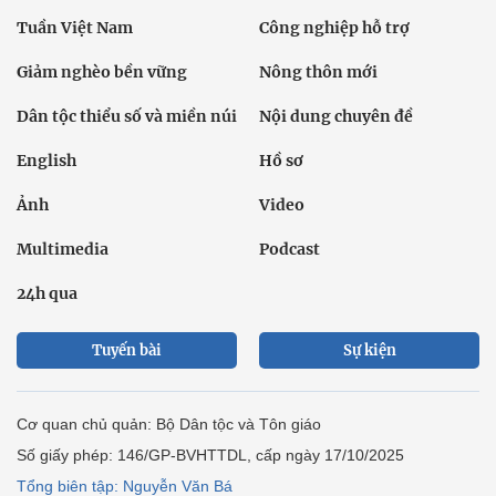
Tuần Việt Nam
Công nghiệp hỗ trợ
Giảm nghèo bền vững
Nông thôn mới
Dân tộc thiểu số và miền núi
Nội dung chuyên đề
English
Hồ sơ
Ảnh
Video
Multimedia
Podcast
24h qua
Tuyến bài
Sự kiện
Cơ quan chủ quản: Bộ Dân tộc và Tôn giáo
Số giấy phép: 146/GP-BVHTTDL, cấp ngày 17/10/2025
Tổng biên tập: Nguyễn Văn Bá