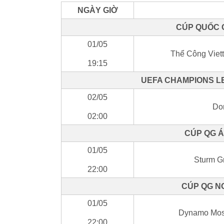
NGÀY GIỜ
CÚP QUỐC GI
01/05
Thể Công Viet
19:15
UEFA CHAMPIONS LE
02/05
Do
02:00
CÚP QG Á
01/05
Sturm G
22:00
CÚP QG NG
01/05
Dynamo Mos
22:00