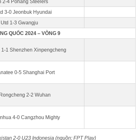
2-4 Pohang Steelers
td 3-0 Jeonbuk Hyundai
 Utd 1-3 Gwangju
NG QUỐC 2024 – VÒNG 9
 1-1 Shenzhen Xinpengcheng
natee 0-5 Shanghai Port
Rongcheng 2-2 Wuhan
nhua 4-0 Cangzhou Mighty
istan 2-0 U23 Indonesia (nguồn: FPT Play)