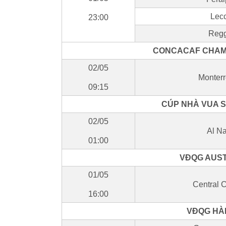
Lec
23:00
Regg
CONCACAF CHAMP
02/05
Monter
09:15
CÚP NHÀ VUA S
02/05
Al Na
01:00
VĐQG AUSTR
01/05
Central 
16:00
VĐQG HÀN