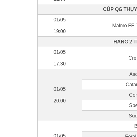
CÚP QG THỤY 
01/05
Malmo FF 1
19:00
HẠNG 2 IT
01/05
Cre
17:30
Asc
Cata
01/05
Com
20:00
Spe
Sud
B
01/05
Feral