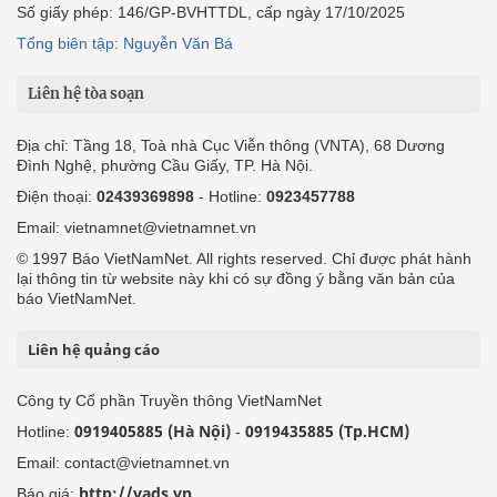
Số giấy phép: 146/GP-BVHTTDL, cấp ngày 17/10/2025
Tổng biên tập: Nguyễn Văn Bá
Liên hệ tòa soạn
Địa chỉ: Tầng 18, Toà nhà Cục Viễn thông (VNTA), 68 Dương
Đình Nghệ, phường Cầu Giấy, TP. Hà Nội.
Điện thoại:
02439369898
- Hotline:
0923457788
Email: vietnamnet@vietnamnet.vn
© 1997 Báo VietNamNet. All rights reserved. Chỉ được phát hành
lại thông tin từ website này khi có sự đồng ý bằng văn bản của
báo VietNamNet.
Liên hệ quảng cáo
Công ty Cổ phần Truyền thông VietNamNet
0919405885 (Hà Nội)
0919435885 (Tp.HCM)
Hotline:
-
Email: contact@vietnamnet.vn
http://vads.vn
Báo giá: