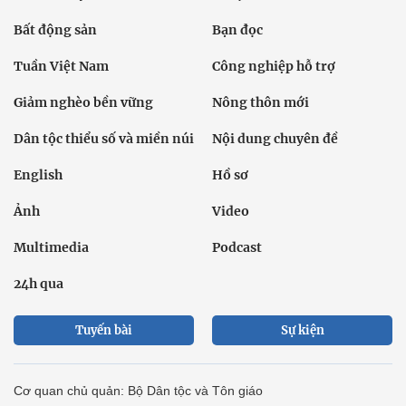
Bất động sản
Bạn đọc
Tuần Việt Nam
Công nghiệp hỗ trợ
Giảm nghèo bền vững
Nông thôn mới
Dân tộc thiểu số và miền núi
Nội dung chuyên đề
English
Hồ sơ
Ảnh
Video
Multimedia
Podcast
24h qua
Tuyến bài
Sự kiện
Cơ quan chủ quản: Bộ Dân tộc và Tôn giáo