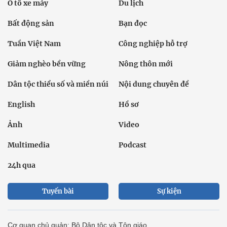
Ô tô xe máy
Du lịch
Bất động sản
Bạn đọc
Tuần Việt Nam
Công nghiệp hỗ trợ
Giảm nghèo bền vững
Nông thôn mới
Dân tộc thiểu số và miền núi
Nội dung chuyên đề
English
Hồ sơ
Ảnh
Video
Multimedia
Podcast
24h qua
Tuyến bài
Sự kiện
Cơ quan chủ quản: Bộ Dân tộc và Tôn giáo