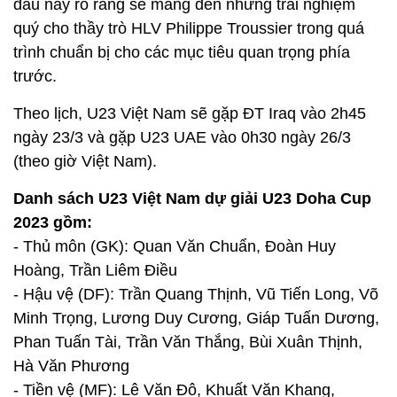
đấu này rõ ràng sẽ mang đến những trải nghiệm
quý cho thầy trò HLV Philippe Troussier trong quá
trình chuẩn bị cho các mục tiêu quan trọng phía
trước.
Theo lịch, U23 Việt Nam sẽ gặp ĐT Iraq vào 2h45
ngày 23/3 và gặp U23 UAE vào 0h30 ngày 26/3
(theo giờ Việt Nam).
Danh sách U23 Việt Nam dự giải U23 Doha Cup
2023 gồm:
- Thủ môn (GK): Quan Văn Chuẩn, Đoàn Huy
Hoàng, Trần Liêm Điều
- Hậu vệ (DF): Trần Quang Thịnh, Vũ Tiến Long, Võ
Minh Trọng, Lương Duy Cương, Giáp Tuấn Dương,
Phan Tuấn Tài, Trần Văn Thắng, Bùi Xuân Thịnh,
Hà Văn Phương
- Tiền vệ (MF): Lê Văn Đô, Khuất Văn Khang,