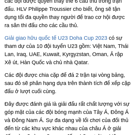
các đội được quyền thay thế 6 cầu thủ trong trận
đấu. HLV Philippe Troussier cho biết, ông sẽ tận
dụng tối đa quyền thay người để trao cơ hội được
ra sân thi đấu cho các cầu thủ.
Giải giao hữu quốc tế U23 Doha Cup 2023
có sự
tham dự của 10 đội tuyển U23 gồm: Việt Nam, Thái
Lan, Iraq, UAE, Kuwait, Kyrgyzstan, Oman, Ả rập
Xê út, Hàn Quốc và chủ nhà Qatar.
Các đội được chia cặp để đá 2 trận tại vòng bảng,
sau đó sẽ phân hạng dựa trên thành tích để xếp cặp
đấu ở lượt cuối cùng.
Đây được đánh giá là giải đấu rất chất lượng với sự
góp mặt của các đội bóng mạnh của Tây Á, Đông Á
và Đông Nam Á. Sự đa dạng về lối chơi của đối thủ
đến từ các khu vực khác nhau của châu Á ở giải