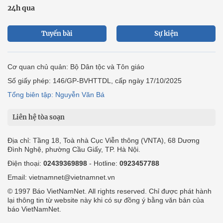
24h qua
Tuyến bài
Sự kiện
Cơ quan chủ quản: Bộ Dân tộc và Tôn giáo
Số giấy phép: 146/GP-BVHTTDL, cấp ngày 17/10/2025
Tổng biên tập: Nguyễn Văn Bá
Liên hệ tòa soạn
Địa chỉ: Tầng 18, Toà nhà Cục Viễn thông (VNTA), 68 Dương
Đình Nghệ, phường Cầu Giấy, TP. Hà Nội.
Điện thoại:
02439369898
- Hotline:
0923457788
Email: vietnamnet@vietnamnet.vn
© 1997 Báo VietNamNet. All rights reserved. Chỉ được phát hành
lại thông tin từ website này khi có sự đồng ý bằng văn bản của
báo VietNamNet.