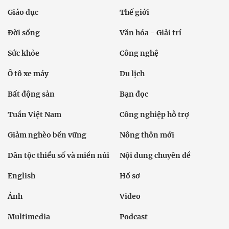
Giáo dục
Thế giới
Đời sống
Văn hóa - Giải trí
Sức khỏe
Công nghệ
Ô tô xe máy
Du lịch
Bất động sản
Bạn đọc
Tuần Việt Nam
Công nghiệp hỗ trợ
Giảm nghèo bền vững
Nông thôn mới
Dân tộc thiểu số và miền núi
Nội dung chuyên đề
English
Hồ sơ
Ảnh
Video
Multimedia
Podcast