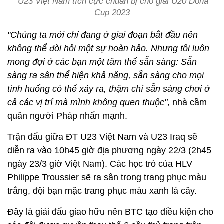
U23 Việt Nam tích cực chuẩn bị cho giải U20 Doha
Cup 2023
"Chúng ta mới chỉ đang ở giai đoạn bắt đầu nên
không thể đòi hỏi một sự hoàn hảo. Nhưng tôi luôn
mong đợi ở các bạn một tâm thế sẵn sàng: Sẵn
sàng ra sân thể hiện khả năng, sẵn sàng cho mọi
tình huống có thể xảy ra, thậm chí sẵn sàng chơi ở
cả các vị trí mà mình không quen thuộc"
, nhà cầm
quân người Pháp nhấn mạnh.
Trận đấu giữa ĐT U23 Việt Nam và U23 Iraq sẽ
diễn ra vào 10h45 giờ địa phương ngày 22/3 (2h45
ngày 23/3 giờ Việt Nam). Các học trò của HLV
Philippe Troussier sẽ ra sân trong trang phục màu
trắng, đội bạn mặc trang phục màu xanh lá cây.
Đây là giải đấu giao hữu nên BTC tạo điều kiện cho