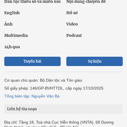
Dân tộc thiểu số và miền núi
Nội dung chuyên đề
English
Hồ sơ
Ảnh
Video
Multimedia
Podcast
24h qua
Tuyến bài
Sự kiện
Cơ quan chủ quản: Bộ Dân tộc và Tôn giáo
Số giấy phép: 146/GP-BVHTTDL, cấp ngày 17/10/2025
Tổng biên tập: Nguyễn Văn Bá
Liên hệ tòa soạn
Địa chỉ: Tầng 18, Toà nhà Cục Viễn thông (VNTA), 68 Dương