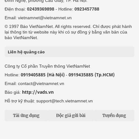
Đình Nghệ, phường Cầu Giấy, TP. Hà Nội.
Điện thoại:
02439369898
- Hotline:
0923457788
Email: vietnamnet@vietnamnet.vn
© 1997 Báo VietNamNet. All rights reserved. Chỉ được phát hành
lại thông tin từ website này khi có sự đồng ý bằng văn bản của
báo VietNamNet.
Liên hệ quảng cáo
Công ty Cổ phần Truyền thông VietNamNet
0919405885 (Hà Nội)
0919435885 (Tp.HCM)
Hotline:
-
Email: contact@vietnamnet.vn
http://vads.vn
Báo giá:
Hỗ trợ kỹ thuật: support@tech.vietnamnet.vn
Tải ứng dụng
Độc giả gửi bài
Tuyển dụng