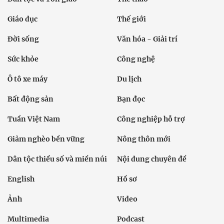
Giáo dục
Thế giới
Đời sống
Văn hóa - Giải trí
Sức khỏe
Công nghệ
Ô tô xe máy
Du lịch
Bất động sản
Bạn đọc
Tuần Việt Nam
Công nghiệp hỗ trợ
Giảm nghèo bền vững
Nông thôn mới
Dân tộc thiểu số và miền núi
Nội dung chuyên đề
English
Hồ sơ
Ảnh
Video
Multimedia
Podcast