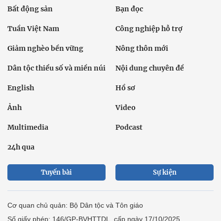
Bất động sản
Bạn đọc
Tuần Việt Nam
Công nghiệp hỗ trợ
Giảm nghèo bền vững
Nông thôn mới
Dân tộc thiểu số và miền núi
Nội dung chuyên đề
English
Hồ sơ
Ảnh
Video
Multimedia
Podcast
24h qua
Tuyến bài
Sự kiện
Cơ quan chủ quản: Bộ Dân tộc và Tôn giáo
Số giấy phép: 146/GP-BVHTTDL, cấp ngày 17/10/2025