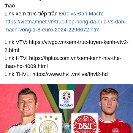
thao
Link xem trực tiếp trận
Đức vs Đan Mạch
:
https://vietnamnet.vn/truc-tiep-bong-da-duc-vs-dan-
mach-vong-1-8-euro-2024-2296672.html
Link VTV: https://vtvgo.vn/xem-truc-tuyen-kenh-vtv2-
2.html
Link HTV: https://hplus.com.vn/xem-kenh-htv-the-
thao-hd-4009.html
Link THVL: https://www.thvli.vn/live/thvl2-hd