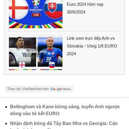
Euro 2024 hôm nay
30/6/2024
Link xem trực tiếp Anh vs
Slovakia - Vòng 1/8 EURO
2024
Bellingham và Kane bừng sáng, tuyển Anh ngược
dòng vào tứ kết EURO
Nhận định bóng đá Tây Ban Nha vs Georgia: Cản