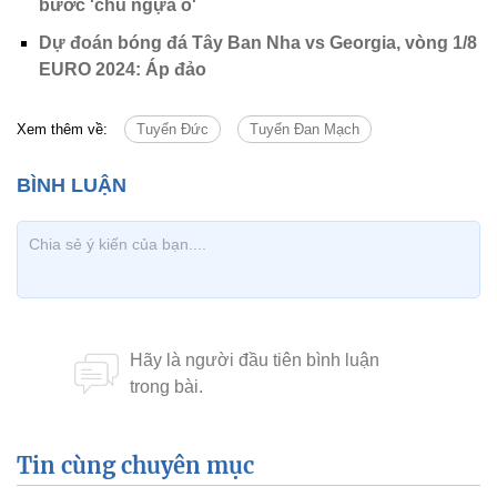
bước 'chú ngựa ô'
Dự đoán bóng đá Tây Ban Nha vs Georgia, vòng 1/8
EURO 2024: Áp đảo
Xem thêm về:
Tuyển Đức
Tuyển Đan Mạch
Tin cùng chuyên mục