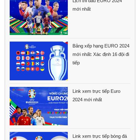
Lịch thi đấu EURO 2024
mới nhất
Bảng xếp hạng EURO 2024
mới nhất: Xác định 16 đội đi
tiếp
Link xem trực tiếp Euro
2024 mới nhất
Link xem trực tiếp bóng đá