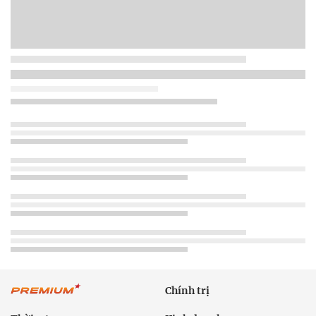
Chính trị