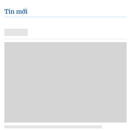
Tin mới