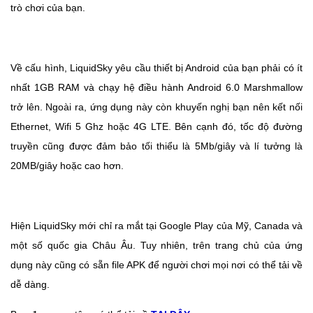
trò chơi của bạn.
Về cấu hình, LiquidSky yêu cầu thiết bị Android của bạn phải có ít
nhất 1GB RAM và chạy hệ điều hành Android 6.0 Marshmallow
trở lên. Ngoài ra, ứng dụng này còn khuyến nghị bạn nên kết nối
Ethernet, Wifi 5 Ghz hoặc 4G LTE. Bên cạnh đó, tốc độ đường
truyền cũng được đảm bảo tối thiểu là 5Mb/giây và lí tưởng là
20MB/giây hoặc cao hơn.
Hiện LiquidSky mới chỉ ra mắt tại Google Play của Mỹ, Canada và
một số quốc gia Châu Âu. Tuy nhiên, trên trang chủ của ứng
dụng này cũng có sẵn file APK để người chơi mọi nơi có thể tải về
dễ dàng.