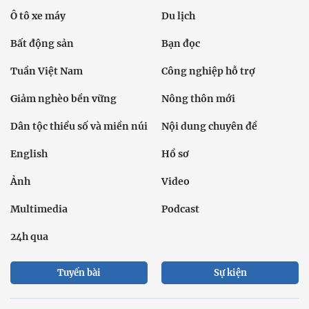
Ô tô xe máy
Du lịch
Bất động sản
Bạn đọc
Tuần Việt Nam
Công nghiệp hỗ trợ
Giảm nghèo bền vững
Nông thôn mới
Dân tộc thiểu số và miền núi
Nội dung chuyên đề
English
Hồ sơ
Ảnh
Video
Multimedia
Podcast
24h qua
Tuyến bài
Sự kiện