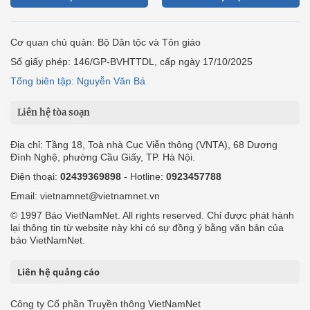
Cơ quan chủ quản: Bộ Dân tộc và Tôn giáo
Số giấy phép: 146/GP-BVHTTDL, cấp ngày 17/10/2025
Tổng biên tập: Nguyễn Văn Bá
Liên hệ tòa soạn
Địa chỉ: Tầng 18, Toà nhà Cục Viễn thông (VNTA), 68 Dương
Đình Nghệ, phường Cầu Giấy, TP. Hà Nội.
Điện thoại:
02439369898
- Hotline:
0923457788
Email: vietnamnet@vietnamnet.vn
© 1997 Báo VietNamNet. All rights reserved. Chỉ được phát hành
lại thông tin từ website này khi có sự đồng ý bằng văn bản của
báo VietNamNet.
Liên hệ quảng cáo
Công ty Cổ phần Truyền thông VietNamNet