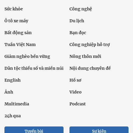
Sức khỏe
Công nghệ
Ô tô xe máy
Du lịch
Bất động sản
Bạn đọc
Tuần Việt Nam
Công nghiệp hỗ trợ
Giảm nghèo bền vững
Nông thôn mới
Dân tộc thiểu số và miền núi
Nội dung chuyên đề
English
Hồ sơ
Ảnh
Video
Multimedia
Podcast
24h qua
Tuyến bài
Sự kiện