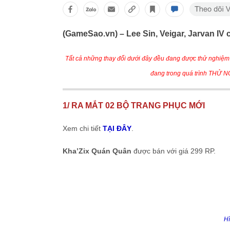
(GameSao.vn) – Lee Sin, Veigar, Jarvan I
Tất cả những thay đổi dưới đây đều đang được thử nghiệm 
đang trong quá trình THỬ NG
1/ RA MẮT 02 BỘ TRANG PHỤC MỚI
Xem chi tiết
TẠI ĐÂY
.
Kha’Zix Quán Quân
được bán với giá 299 RP.
Hì