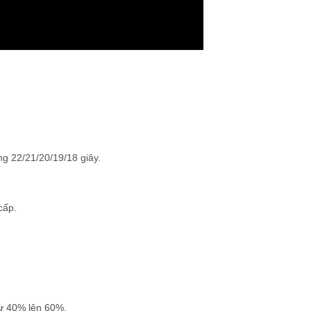
ng 22/21/20/19/18 giây.
cấp.
ừ 40% lên 60%.