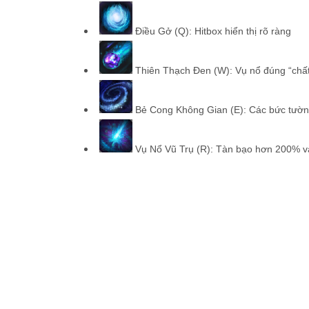
Điều Gở (Q): Hitbox hiển thị rõ ràng
Thiên Thạch Đen (W): Vụ nổ đúng “chấ
Bẻ Cong Không Gian (E): Các bức tường 
Vụ Nổ Vũ Trụ (R): Tàn bạo hơn 200% và