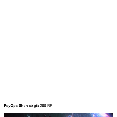
PsyOps Sona
có giá 399 RP