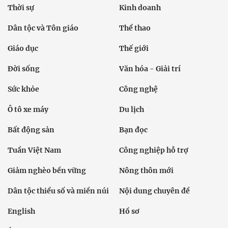
Thời sự
Kinh doanh
Dân tộc và Tôn giáo
Thể thao
Giáo dục
Thế giới
Đời sống
Văn hóa - Giải trí
Sức khỏe
Công nghệ
Ô tô xe máy
Du lịch
Bất động sản
Bạn đọc
Tuần Việt Nam
Công nghiệp hỗ trợ
Giảm nghèo bền vững
Nông thôn mới
Dân tộc thiểu số và miền núi
Nội dung chuyên đề
English
Hồ sơ