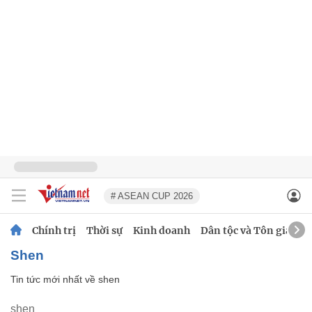
# ASEAN CUP 2026
Chính trị
Thời sự
Kinh doanh
Dân tộc và Tôn giáo
shen
Tin tức mới nhất về
shen
shen