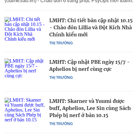
(GameSao.vn) - Chào đón 6 trang phục PsyOps mới toanh.
LMHT: Chi tiết bản cập nhật 10.15
- Chào đón Lillia và Đột Kích Nhà
Chính kiểu mới
THỊ TRƯỜNG
LMHT: Cập nhật PBE ngày 15/7 -
Aphelios bị nerf cùng cực
THỊ TRƯỜNG
LMHT: Skarner và Yuumi được
buff, Aphelios, Lee Sin cùng Sách
Phép bị nerf ở bản 10.15
THỊ TRƯỜNG