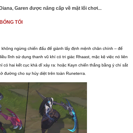
Diana, Garen được nâng cấp về mặt lối chơi...
 BÓNG TỐI
 không ngừng chiến đấu để giành lấy định mệnh chân chính – để
iều lĩnh sử dụng thanh vũ khí có tri giác Rhaast, mặc kệ việc nó liên
ỉ có hai kết cục khả dĩ xảy ra: hoặc Kayn chiến thắng bằng ý chí sắt
mở đường cho sự hủy diệt trên toàn Runeterra.