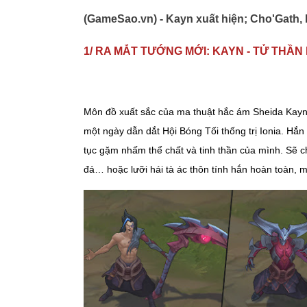
(GameSao.vn) - Kayn xuất hiện; Cho'Gath, 
1/ RA MẮT TƯỚNG MỚI: KAYN - TỬ THẦN
Môn đồ xuất sắc của ma thuật hắc ám Sheida Kayn
một ngày dẫn dắt Hội Bóng Tối thống trị Ionia. Hắn l
tục gặm nhấm thể chất và tinh thần của mình. Sẽ ch
đá… hoặc lưỡi hái tà ác thôn tính hắn hoàn toàn, 