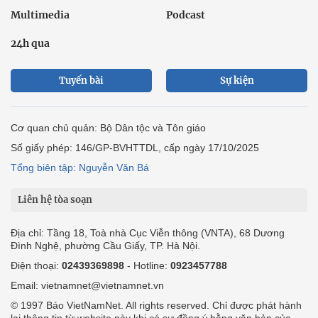
Multimedia
Podcast
24h qua
Tuyến bài
Sự kiện
Cơ quan chủ quản: Bộ Dân tộc và Tôn giáo
Số giấy phép: 146/GP-BVHTTDL, cấp ngày 17/10/2025
Tổng biên tập: Nguyễn Văn Bá
Liên hệ tòa soạn
Địa chỉ: Tầng 18, Toà nhà Cục Viễn thông (VNTA), 68 Dương
Đình Nghệ, phường Cầu Giấy, TP. Hà Nội.
Điện thoại:
02439369898
- Hotline:
0923457788
Email: vietnamnet@vietnamnet.vn
© 1997 Báo VietNamNet. All rights reserved. Chỉ được phát hành
lại thông tin từ website này khi có sự đồng ý bằng văn bản của