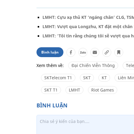
LMHT: Cựu xạ thủ KT ‘ngáng chân’ CLG, TS
LMHT: Vượt qua Longzhu, KT đặt một chân 
LMHT: 'Tôi tin rằng chúng tôi sẽ vượt qua h
Bình luận
Xem thêm về:
Đại Chiến Viễn Thông
Tel
SKTelecom T1
SKT
KT
Liên Mi
SKT T1
LMHT
Riot Games