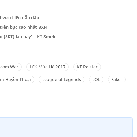
M vượt lên dẫn dầu
trên bục cao nhất BXH
ọ (SKT) lần này' – KT Smeb
ecom War
LCK Mùa Hè 2017
KT Rolster
nh Huyền Thoại
League of Legends
LOL
Faker