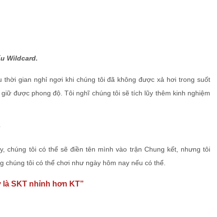
ấu Wildcard.
u thời gian nghỉ ngơi khi chúng tôi đã không được xả hơi trong suốt
 giữ được phong độ. Tôi nghĩ chúng tôi sẽ tích lũy thêm kinh nghiệm
?
y, chúng tôi có thể sẽ điền tên mình vào trận Chung kết, nhưng tôi
ng chúng tôi có thể chơi như ngày hôm nay nếu có thể.
ự là SKT nhỉnh hơn KT”