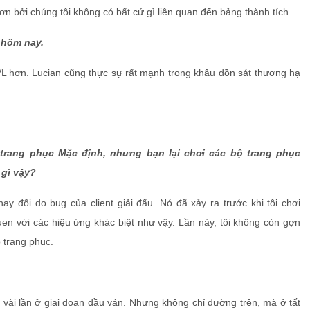
ơn bởi chúng tôi không có bất cứ gì liên quan đến bảng thành tích.
 hôm nay.
TVL hơn. Lucian cũng thực sự rất mạnh trong khâu dồn sát thương hạ
 trang phục Mặc định, nhưng bạn lại chơi các bộ trang phục
 gì vậy?
y đổi do bug của client giải đấu. Nó đã xảy ra trước khi tôi chơi
quen với các hiệu ứng khác biệt như vậy. Lần này, tôi không còn gợn
 trang phục.
k vài lần ở giai đoạn đầu ván. Nhưng không chỉ đường trên, mà ở tất