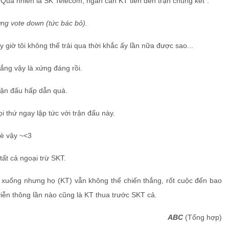
 “Quả nhiên là SK Telecom, ngăn cản KT tiến đến trận chung kết”.
ượng vote down (tức bác bỏ).
y giờ tôi không thể trải qua thời khắc ấy lần nữa được sao...
hắng vậy là xứng đáng rồi.
trận đấu hấp dẫn quá.
i thứ ngay lập tức với trận đấu này.
hè vậy ~<3
tất cả ngoại trừ SKT.
i xuống nhưng họ (KT) vẫn không thể chiến thắng, rốt cuộc đến bao
n thông lần nào cũng là KT thua trước SKT cả.
ABC
(Tổng hợp)