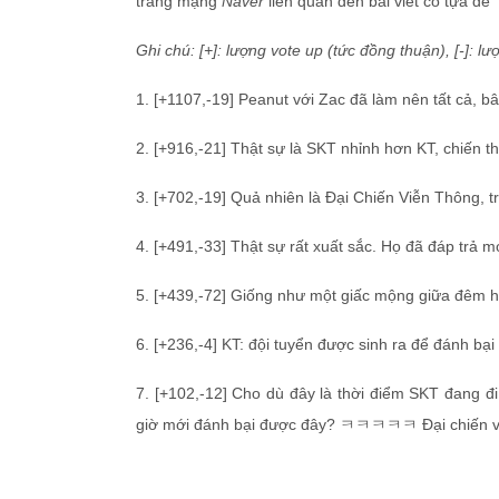
trang mạng
Naver
liên quan đến bài viết có tựa đề
Ghi chú: [+]: lượng vote up (tức đồng thuận), [-]: l
1. [+1107,-19] Peanut với Zac đã làm nên tất cả, bâ
2. [+916,-21] Thật sự là SKT nhỉnh hơn KT, chiến t
3. [+702,-19] Quả nhiên là Đại Chiến Viễn Thông, 
4. [+491,-33] Thật sự rất xuất sắc. Họ đã đáp trả mọ
5. [+439,-72] Giống như một giấc mộng giữa đêm 
6. [+236,-4] KT: đội tuyển được sinh ra để đánh bại 
7. [+102,-12] Cho dù đây là thời điểm SKT đang đ
giờ mới đánh bại được đây? ㅋㅋㅋㅋㅋ Đại chiến viễ