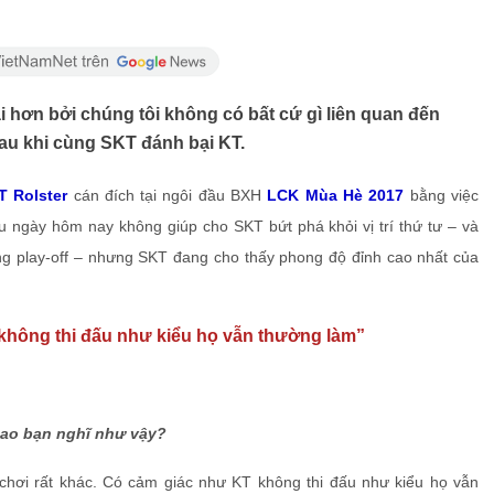
i hơn bởi chúng tôi không có bất cứ gì liên quan đến
sau khi cùng SKT đánh bại KT.
T Rolster
cán đích tại ngôi đầu BXH
LCK Mùa Hè 2017
bằng việc
ấu ngày hôm nay không giúp cho SKT bứt phá khỏi vị trí thứ tư – và
òng play-off – nhưng SKT đang cho thấy phong độ đỉnh cao nhất của
không thi đấu như kiểu họ vẫn thường làm”
 sao bạn nghĩ như vậy?
chơi rất khác. Có cảm giác như KT không thi đấu như kiểu họ vẫn