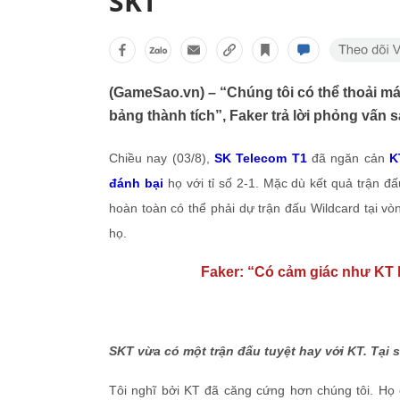
SKT
(GameSao.vn) – “Chúng tôi có thể thoải má
bảng thành tích”, Faker trả lời phỏng vấn 
Chiều nay (03/8),
SK Telecom T1
đã ngăn cản
K
đánh bại
họ với tỉ số 2-1. Mặc dù kết quả trận đ
hoàn toàn có thể phải dự trận đấu Wildcard tại v
họ.
Faker: “Có cảm giác như KT 
SKT vừa có một trận đấu tuyệt hay với KT. Tại
Tôi nghĩ bởi KT đã căng cứng hơn chúng tôi. Họ 