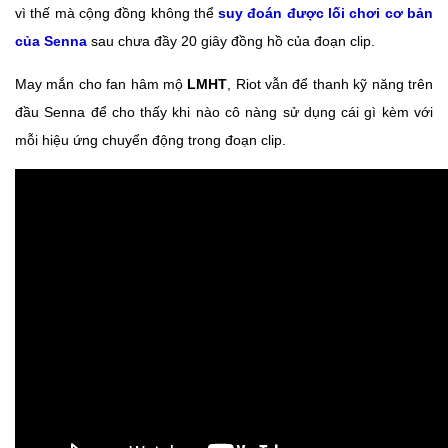
vì thế mà cộng đồng không thể
suy đoán được lối chơi cơ bản
của Senna
sau chưa đầy 20 giây đồng hồ của đoạn clip.
May mắn cho fan hâm mộ
LMHT
, Riot vẫn để thanh kỹ năng trên
đầu Senna để cho thấy khi nào cô nàng sử dụng cái gì kèm với
mỗi hiệu ứng chuyển động trong đoạn clip.