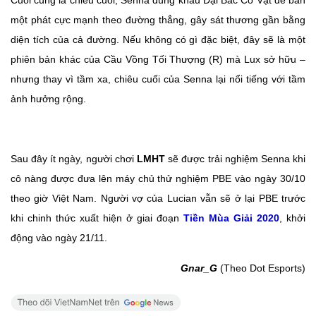
Cuối cùng là chiêu cuối, Senna dùng khẩu Đại Bác Cổ Vật để bắn
một phát cực mạnh theo đường thẳng, gây sát thương gần bằng
diện tích của cả đường. Nếu không có gì đặc biệt, đây sẽ là một
phiên bản khác của Cầu Vồng Tối Thượng (R) mà Lux sở hữu –
nhưng thay vì tầm xa, chiêu cuối của Senna lại nổi tiếng với tầm
ảnh hưởng rộng.
Sau đây ít ngày, người chơi
LMHT
sẽ được trải nghiệm Senna khi
cô nàng được đưa lên máy chủ thử nghiệm PBE vào ngày 30/10
theo giờ Việt Nam. Người vợ của Lucian vẫn sẽ ở lại PBE trước
khi chinh thức xuất hiện ở giai đoạn
Tiền Mùa Giải 2020
, khởi
động vào ngày 21/11.
Gnar_G
(Theo Dot Esports)