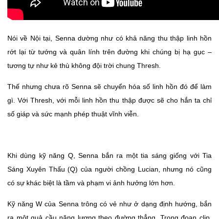
Nói về Nội tại, Senna dường như có khả năng thu thập linh hồn
rớt lại từ tướng và quân lính trên đường khi chúng bị hạ gục –
tương tự như kẻ thù không đội trời chung Thresh.
Thế nhưng chưa rõ Senna sẽ chuyển hóa số linh hồn đó để làm
gì. Với Thresh, với mỗi linh hồn thu thập được sẽ cho hắn ta chỉ
số giáp và sức mạnh phép thuật vĩnh viễn.
Khi dùng kỹ năng Q, Senna bắn ra một tia sáng giống với Tia
Sáng Xuyên Thấu (Q) của người chồng Lucian, nhưng nó cũng
có sự khác biệt là tầm và phạm vi ảnh hưởng lớn hơn.
Kỹ năng W của Senna trông có vẻ như ở dạng định hướng, bắn
ra một quả cầu năng lượng theo đường thẳng. Trong đoạn clip,