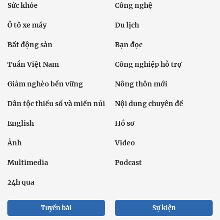
Sức khỏe
Công nghệ
Ô tô xe máy
Du lịch
Bất động sản
Bạn đọc
Tuần Việt Nam
Công nghiệp hỗ trợ
Giảm nghèo bền vững
Nông thôn mới
Dân tộc thiểu số và miền núi
Nội dung chuyên đề
English
Hồ sơ
Ảnh
Video
Multimedia
Podcast
24h qua
Tuyến bài
Sự kiện