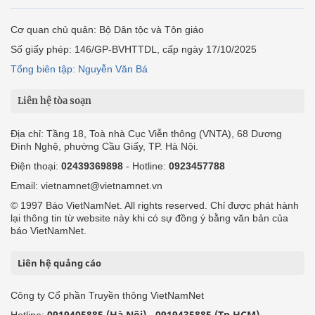
Cơ quan chủ quản: Bộ Dân tộc và Tôn giáo
Số giấy phép: 146/GP-BVHTTDL, cấp ngày 17/10/2025
Tổng biên tập: Nguyễn Văn Bá
Liên hệ tòa soạn
Địa chỉ: Tầng 18, Toà nhà Cục Viễn thông (VNTA), 68 Dương
Đình Nghệ, phường Cầu Giấy, TP. Hà Nội.
Điện thoại:
02439369898
- Hotline:
0923457788
Email: vietnamnet@vietnamnet.vn
© 1997 Báo VietNamNet. All rights reserved. Chỉ được phát hành
lại thông tin từ website này khi có sự đồng ý bằng văn bản của
báo VietNamNet.
Liên hệ quảng cáo
Công ty Cổ phần Truyền thông VietNamNet
0919405885 (Hà Nội)
0919435885 (Tp.HCM)
Hotline:
-