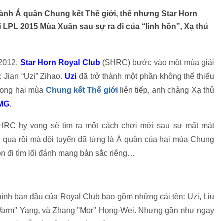
thành Á quân Chung kết Thế giới, thế nhưng Star Horn
i LPL 2015 Mùa Xuân sau sự ra đi của “linh hồn”, Xạ thủ
 2012,
Star Horn Royal Club
(SHRC) bước vào một mùa giải
 Jian “Uzi” Zihao.
Uzi
đã trở thành một phần không thể thiếu
rong hai mùa
Chung kết Thế giới
liên tiếp, anh chàng Xạ thủ
MG
.
RC hy vọng sẽ tìm ra một cách chơi mới sau sự mất mát
ôi qua rồi mà đội tuyển đã từng là Á quân của hai mùa Chung
ộn đi tìm lối đánh mang bản sắc riêng…
ình ban đầu của Royal Club bao gồm những cái tên: Uzi, Liu
"Warm" Yang, và Zhang "Mor" Hong-Wei. Nhưng gần như ngay