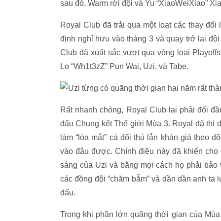
sau đó, Warm rời đội và Yu “XiaoWeiXiao” Xia
Royal Club đã trải qua một loạt các thay đổ
định nghỉ hưu vào tháng 3 và quay trở lại đ
Club đã xuất sắc vượt qua vòng loại Playoff
Lo “Wh1t3zZ” Pun Wai, Uzi, và Tabe.
Rất nhanh chóng, Royal Club lại phải đối đầu
đấu Chung kết Thế giới Mùa 3. Royal đã thi đấ
làm “lóa mắt” cả đối thủ lẫn khán giả theo d
vào đâu được. Chính điều này đã khiến cho 
sáng của Uzi và bằng mọi cách họ phải bảo 
các đồng đội “chăm bẵm” và dần dần anh ta lu
đấu.
Trong khi phần lớn quãng thời gian của Mùa 3