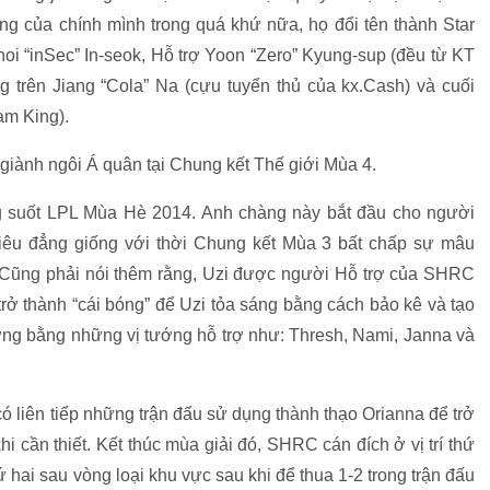
óng của chính mình trong quá khứ nữa, họ đổi tên thành Star
i “inSec” In-seok, Hỗ trợ Yoon “Zero” Kyung-sup (đều từ KT
trên Jiang “Cola” Na (cựu tuyển thủ của kx.Cash) và cuối
am King).
ong suốt LPL Mùa Hè 2014. Anh chàng này bắt đầu cho người
iêu đẳng giống với thời Chung kết Mùa 3 bất chấp sự mâu
c. Cũng phải nói thêm rằng, Uzi được người Hỗ trợ của SHRC
trở thành “cái bóng” để Uzi tỏa sáng bằng cách bảo kê và tạo
hương bằng những vị tướng hỗ trợ như: Thresh, Nami, Janna và
 liên tiếp những trận đấu sử dụng thành thạo Orianna để trở
 cần thiết. Kết thúc mùa giải đó, SHRC cán đích ở vị trí thứ
hứ hai sau vòng loại khu vực sau khi để thua 1-2 trong trận đấu