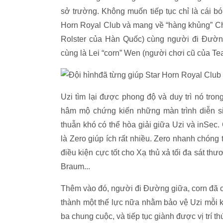
sở trường. Không muốn tiếp tục chỉ là cái b
Horn Royal Club và mang về “hàng khủng” Cho
Rolster của Hàn Quốc) cùng người đi Đường 
cùng là Lei “corn” Wen (người chơi cũ của Te
Uzi tìm lại được phong độ và duy trì nó tr
hâm mộ chứng kiến những màn trình diễn s
thuẫn khó có thể hòa giải giữa Uzi và inSe
là Zero giúp ích rất nhiều. Zero nhanh chóng 
điều kiện cực tốt cho Xạ thủ xả tối đa sát t
Braum...
Thêm vào đó, người đi Đường giữa, corn đã có
thành một thế lực nữa nhằm bảo vệ Uzi mỗi khi
ba chung cuộc, và tiếp tục giành được vị trí t