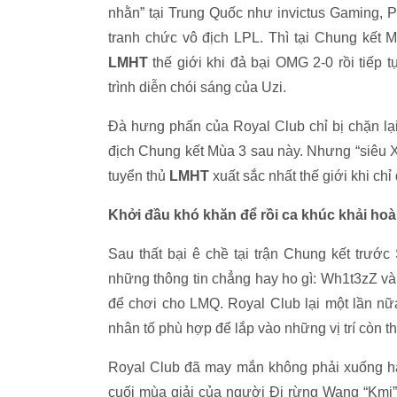
nhằn” tại Trung Quốc như invictus Gaming, 
tranh chức vô địch LPL. Thì tại Chung kết 
LMHT
thế giới khi đả bại OMG 2-0 rồi tiếp 
trình diễn chói sáng của Uzi.
Đà hưng phấn của Royal Club chỉ bị chặn lại
địch Chung kết Mùa 3 sau này. Nhưng “siêu Xạ
tuyển thủ
LMHT
xuất sắc nhất thế giới khi c
Khởi đầu khó khăn để rồi ca khúc khải ho
Sau thất bại ê chề tại trận Chung kết trước
những thông tin chẳng hay ho gì: Wh1t3zZ và
để chơi cho LMQ. Royal Club lại một lần nữ
nhân tố phù hợp để lắp vào những vị trí còn th
Royal Club đã may mắn không phải xuống h
cuối mùa giải của người Đi rừng Wang “Kmi” L