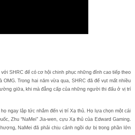
y với SHRC để có cơ hội chinh phục những đỉnh cao tiếp theo
hể là OMG. Trong hai năm vừa qua, SHRC đã để vụt mất nhiều
ường giữa, khi mà đẳng cấp của những người thi đấu ở vị trí
 họ ngay lập tức nhắm đến vị trí Xạ thủ. Họ lựa chọn một cái
uốc, Zhu “NaMei” Jia-wen, cựu Xạ thủ của Edward Gaming.
hượng, NaMei đã phải chịu cảnh ngồi dự bị trong phần lớn