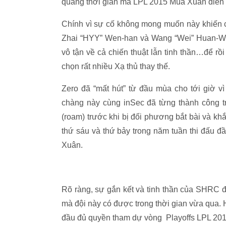
quãng thời gian mà LPL 2015 Mùa Xuân diễn 
Chính vì sự cố không mong muốn này khiến 
Zhai “HYY” Wen-han và Wang “Wei” Huan-Wei.
vô tận về cả chiến thuật lẫn tinh thần…để rồ
chọn rất nhiều Xạ thủ thay thế.
Zero đã “mất hút” từ đầu mùa cho tới giờ v
chàng này cùng inSec đã từng thành công tr
(roam) trước khi bị đối phương bắt bài và khắ
thứ sáu và thứ bảy trong năm tuần thi đấu đầ
Xuân.
Rõ ràng, sự gắn kết và tinh thần của SHRC đã 
mà đội này có được trong thời gian vừa qua.
đầu đủ quyền tham dự vòng Playoffs LPL 201