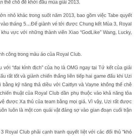
n thế chỗ để khởi đầu mùa giải 2013.
i lớn nhỏ khác trong suốt năm 2013, bao gồm việc Tabe quyết
ội vào tháng 5…Để giành vé tới được Chung kết Mùa 3, Royal
s khu vực với những thành viên Xiao “GodLike” Wang, Lucky,
 với “đại kình địch” của họ là OMG ngay tại Tứ kết của giải
u rất tốt và giành chiến thắng liên tiếp hai game đấu khi Uzi
õi bằng kỹ năng thả diều với Caitlyn và Vayne không thể chê
chiến thuật của Royal Club dần phụ thuộc vào khả năng tỏa
vệ được Xạ thủ của team bằng mọi giá. Vì vậy, Uzi rất được
ôn luôn là một con quái vật đáng sợ vào gian đoạn cuối trận
 Royal Club phải cạnh tranh quyết liệt với các đối thủ “khó