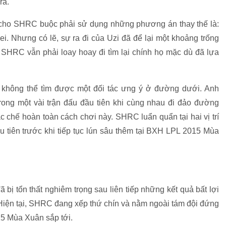
ra.
cho SHRC buộc phải sử dụng những phương án thay thế là:
 Nhưng có lẽ, sự ra đi của Uzi đã để lại một khoảng trống
i SHRC vẫn phải loay hoay đi tìm lại chính họ mặc dù đã lựa
ì không thể tìm được một đối tác ưng ý ở đường dưới. Anh
ong một vài trận đấu đầu tiên khi cùng nhau đi đảo đường
c chế hoàn toàn cách chơi này. SHRC luẩn quẩn tại hai vị trí
u tiên trước khi tiếp tục lún sâu thêm tại BXH LPL 2015 Mùa
bị tổn thất nghiêm trọng sau liên tiếp những kết quả bất lợi
 Hiện tại, SHRC đang xếp thứ chín và nằm ngoài tám đội đứng
5 Mùa Xuân sắp tới.