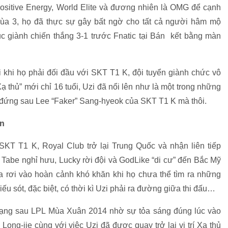
Positive Energy, World Elite và đương nhiên là OMG để cạnh
Mùa 3, họ đã thực sự gây bất ngờ cho tất cả người hâm mộ
tục giành chiến thắng 3-1 trước Fnatic tại Bán kết bằng màn
 khi họ phải đối đầu với SKT T1 K, đội tuyển giành chức vô
 thủ” mới chỉ 16 tuổi, Uzi đã nổi lên như là một trong những
hỉ đứng sau Lee “Faker” Sang-hyeok của SKT T1 K mà thôi.
àn
 SKT T1 K, Royal Club trở lại Trung Quốc và nhận liên tiếp
 Tabe nghỉ hưu, Lucky rời đội và GodLike “di cư” đến Bắc Mỹ
a rơi vào hoàn cảnh khó khăn khi họ chưa thể tìm ra những
iếu sót, đặc biệt, có thời kì Uzi phải ra đường giữa thi đấu…
ạng sau LPL Mùa Xuân 2014 nhờ sự tỏa sáng đúng lúc vào
ong-jie cùng với việc Uzi đã được quay trở lại vị trí Xạ thủ