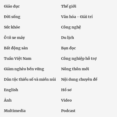
Giáo dục
Thế giới
Đời sống
Văn hóa - Giải trí
Sức khỏe
Công nghệ
Ô tô xe máy
Du lịch
Bất động sản
Bạn đọc
Tuần Việt Nam
Công nghiệp hỗ trợ
Giảm nghèo bền vững
Nông thôn mới
Dân tộc thiểu số và miền núi
Nội dung chuyên đề
English
Hồ sơ
Ảnh
Video
Multimedia
Podcast