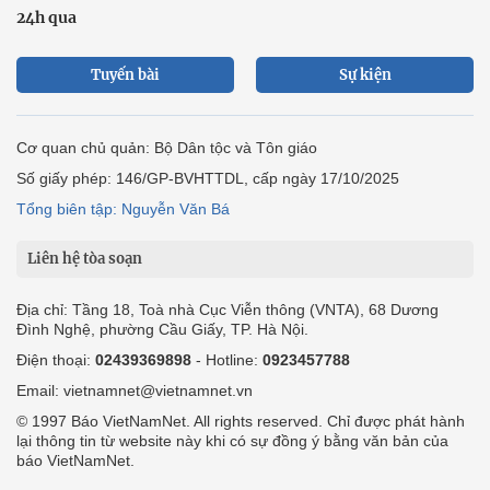
24h qua
Tuyến bài
Sự kiện
Cơ quan chủ quản: Bộ Dân tộc và Tôn giáo
Số giấy phép: 146/GP-BVHTTDL, cấp ngày 17/10/2025
Tổng biên tập: Nguyễn Văn Bá
Liên hệ tòa soạn
Địa chỉ: Tầng 18, Toà nhà Cục Viễn thông (VNTA), 68 Dương
Đình Nghệ, phường Cầu Giấy, TP. Hà Nội.
Điện thoại:
02439369898
- Hotline:
0923457788
Email: vietnamnet@vietnamnet.vn
© 1997 Báo VietNamNet. All rights reserved. Chỉ được phát hành
lại thông tin từ website này khi có sự đồng ý bằng văn bản của
báo VietNamNet.