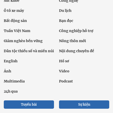
Sức khỏe
Công nghệ
Ô tô xe máy
Du lịch
Bất động sản
Bạn đọc
Tuần Việt Nam
Công nghiệp hỗ trợ
Giảm nghèo bền vững
Nông thôn mới
Dân tộc thiểu số và miền núi
Nội dung chuyên đề
English
Hồ sơ
Ảnh
Video
Multimedia
Podcast
24h qua
Tuyến bài
Sự kiện