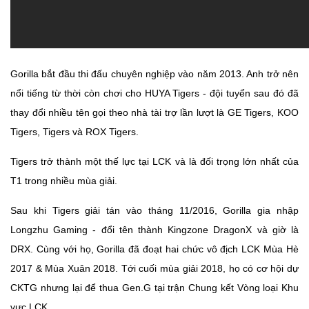
Gorilla bắt đầu thi đấu chuyên nghiệp vào năm 2013. Anh trở nên
nổi tiếng từ thời còn chơi cho HUYA Tigers - đội tuyển sau đó đã
thay đổi nhiều tên gọi theo nhà tài trợ lần lượt là GE Tigers, KOO
Tigers, Tigers và ROX Tigers.
Tigers trở thành một thế lực tại LCK và là đối trọng lớn nhất của
T1 trong nhiều mùa giải.
Sau khi Tigers giải tán vào tháng 11/2016, Gorilla gia nhập
Longzhu Gaming - đổi tên thành Kingzone DragonX và giờ là
DRX. Cùng với họ, Gorilla đã đoạt hai chức vô địch LCK Mùa Hè
2017 & Mùa Xuân 2018. Tới cuối mùa giải 2018, họ có cơ hội dự
CKTG nhưng lại để thua Gen.G tại trận Chung kết Vòng loại Khu
vực LCK.