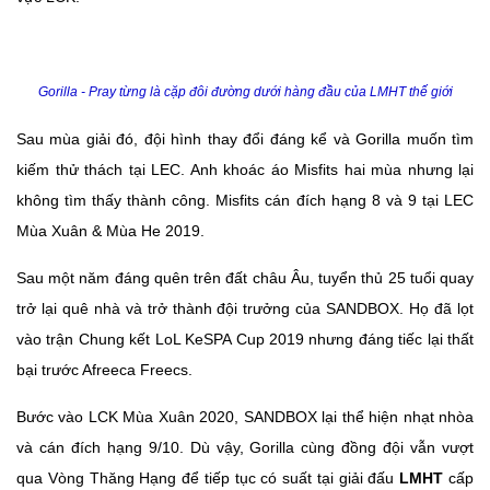
Gorilla - Pray từng là cặp đôi đường dưới hàng đầu của LMHT thế giới
Sau mùa giải đó, đội hình thay đổi đáng kể và Gorilla muốn tìm
kiếm thử thách tại LEC. Anh khoác áo Misfits hai mùa nhưng lại
không tìm thấy thành công. Misfits cán đích hạng 8 và 9 tại LEC
Mùa Xuân & Mùa He 2019.
Sau một năm đáng quên trên đất châu Âu, tuyển thủ 25 tuổi quay
trở lại quê nhà và trở thành đội trưởng của SANDBOX. Họ đã lọt
vào trận Chung kết LoL KeSPA Cup 2019 nhưng đáng tiếc lại thất
bại trước Afreeca Freecs.
Bước vào LCK Mùa Xuân 2020, SANDBOX lại thể hiện nhạt nhòa
và cán đích hạng 9/10. Dù vậy, Gorilla cùng đồng đội vẫn vượt
qua Vòng Thăng Hạng để tiếp tục có suất tại giải đấu
LMHT
cấp