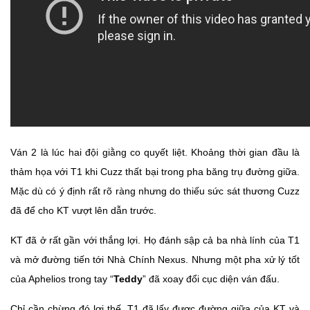
Ván 2 là lúc hai đội giằng co quyết liệt. Khoảng thời gian đầu là
thảm họa với T1 khi Cuzz thất bại trong pha băng trụ đường giữa.
Mặc dù có ý định rất rõ ràng nhưng do thiếu sức sát thương Cuzz
đã để cho KT vượt lên dẫn trước.
KT đã ở rất gần với thắng lợi. Họ đánh sập cả ba nhà lính của T1
và mở đường tiến tới Nhà Chính Nexus. Nhưng một pha xử lý tốt
của Aphelios trong tay “
Teddy
” đã xoay đổi cục diện ván đấu.
Chỉ cần chừng đó lợi thế, T1 đã lấy được đường giữa của KT và