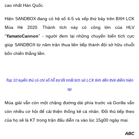
cao nhất Hàn Quốc.
Hiện SANDBOX đang có hệ số 4-5 và xếp thứ bảy trên BXH LCK
Mùa Hè 2020. Thành tích này có công lớn của HLV
“
YamatoCannon
” - người đem lại những chuyển biến tích cực
giúp SANDBOX từ năm trận thua liên tiếp thành đội sở hữu chuỗi
bốn chiến thắng liền.
Top 10 tuyển thủ có chỉ số hỗ trợ tốt nhất lịch sử LCK tính đến thời điểm hiện
tại
Mùa giải vẫn còn một chặng đường dài phía trước và Gorilla vẫn
còn nhiều cơ hội để cải thiện thống kê cá nhân. Đối thủ tiếp theo
của họ sẽ là KT trong trận đấu diễn ra vào lúc 15g00 ngày mai.
ABC