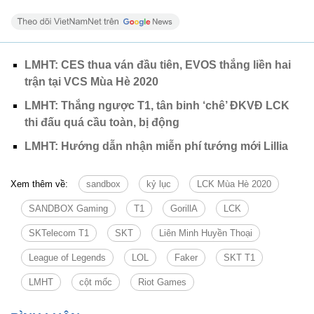
LMHT: CES thua ván đầu tiên, EVOS thắng liền hai
trận tại VCS Mùa Hè 2020
LMHT: Thắng ngược T1, tân binh ‘chê’ ĐKVĐ LCK
thi đấu quá cầu toàn, bị động
LMHT: Hướng dẫn nhận miễn phí tướng mới Lillia
Xem thêm về:
sandbox
kỷ lục
LCK Mùa Hè 2020
SANDBOX Gaming
T1
GorillA
LCK
SKTelecom T1
SKT
Liên Minh Huyền Thoại
League of Legends
LOL
Faker
SKT T1
LMHT
cột mốc
Riot Games