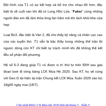
Đội hình của T1 có sự kết hợp và bổ trợ cho nhau tốt hơn, đặc
biệt là về cuối ván khi đã có Long Hồn Lửa. “
Faker
” cùng những
người đàn em đã làm thỏa lòng fan hâm mộ khi lách khỏi khe cửa
hẹp.
Loạt Bo3, đặc biệt là Ván 2, đã cho thấy kỹ năng cá nhân cực cao
của các tuyển thủ. T1 vẫn là bậc thầy trong những thế trận lội
ngược dòng còn KT chỉ biết tự trách mình khi đã không thể kết
liễu số phận đối phương.
Hệ số 6-3 đang giúp T1 có được vị trí thứ tư trên BXH sau giai
đoạn lượt đi vòng bảng LCK Mùa Hè 2020. Sau KT, họ sẽ cùng
với Gen.G tái hiện lại trận Chung kết LCK Mùa Xuân 2020 vào lúc
18g00 ngày mai (18/7).
Cập nhật BXH LCK Mùa Hè 2020 tính tới Ngày 2 - Tuần 5