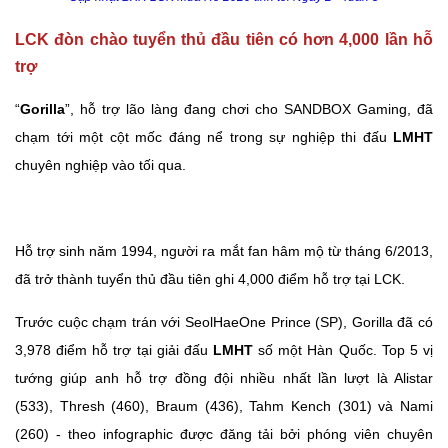
LCK đòn chào tuyển thủ đầu tiên có hơn 4,000 lần hỗ
trợ
“
Gorilla
”, hỗ trợ lão làng đang chơi cho SANDBOX Gaming, đã
chạm tới một cột mốc đáng nể trong sự nghiệp thi đấu
LMHT
chuyên nghiệp vào tối qua.
Hỗ trợ sinh năm 1994, người ra mắt fan hâm mộ từ tháng 6/2013,
đã trở thành tuyển thủ đầu tiên ghi 4,000 điểm hỗ trợ tại LCK.
Trước cuộc chạm trán với SeolHaeOne Prince (SP), Gorilla đã có
3,978 điểm hỗ trợ tại giải đấu
LMHT
số một Hàn Quốc. Top 5 vị
tướng giúp anh hỗ trợ đồng đội nhiều nhất lần lượt là Alistar
(533), Thresh (460), Braum (436), Tahm Kench (301) và Nami
(260) - theo infographic được đăng tải bởi phóng viên chuyên