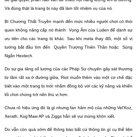
Và đúng thật là trang bị này đã làm tốt nhiệm vụ của nó.
Bí Chương Thất Truyền mạnh đến mức nhiều người chơi có thói
quen không nâng cấp nó thành
Vọng Âm của Luden để dành sự
ưu tiên cho các trang bị khác. Sau khi meta thay đổi, một số vị
tướng bắt đầu tìm đến
Quyền Trượng Thiên Thần hoặc
Súng
Ngắn Hextech.
Do sự gia tăng số lượng của các Pháp Sư chuyên gây sát thương
từ tầm rất xa ở đường giữa, Riot muốn thêm vào một cơ chế đặc
biệt vào một trang bị mới nhằm đồng bộ với các kỹ năng và khiến
lối chơi chúng trở nên thú vị hơn.
Chưa rõ hiệu ứng đó là gì nhưng fan hâm mộ của những Vel’Koz,
Xerath, Kog’Maw AP và Ziggs hẳn sẽ vui mừng khôn xiết.
Do vẫn còn quá sớm để thông báo bất cứ thông tin gì cụ thể liên