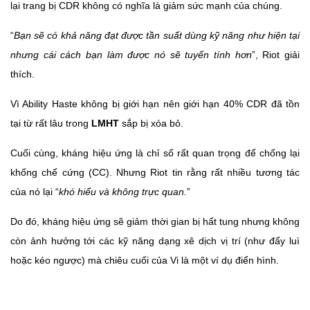
lại trang bị CDR không có nghĩa là giảm sức mạnh của chúng.
“
Bạn sẽ có khả năng đạt được tần suất dùng kỹ năng như hiện tại
nhưng cái cách bạn làm được nó sẽ tuyến tính hơn
”, Riot giải
thích.
Vì Ability Haste không bị giới hạn nên giới hạn 40% CDR đã tồn
tại từ rất lâu trong
LMHT
sắp bị xóa bỏ.
Cuối cùng, kháng hiệu ứng là chỉ số rất quan trọng để chống lại
khống chế cứng (CC). Nhưng Riot tin rằng rất nhiều tương tác
của nó lại “
khó hiểu và không trực quan.
”
Do đó, kháng hiệu ứng sẽ giảm thời gian bị hất tung nhưng không
còn ảnh hưởng tới các kỹ năng dạng xê dịch vị trí (như đẩy luì
hoặc kéo ngược) mà chiêu cuối của Vi là một ví dụ điển hình.