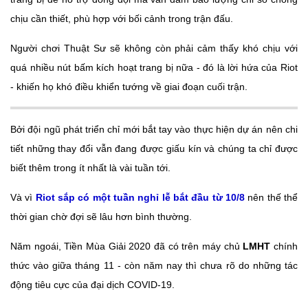
chịu cần thiết, phù hợp với bối cảnh trong trận đấu.
Người chơi Thuật Sư sẽ không còn phải cảm thấy khó chịu với
quá nhiều nút bấm kích hoạt trang bị nữa - đó là lời hứa của Riot
- khiến họ khó điều khiển tướng về giai đoạn cuối trận.
Bởi đội ngũ phát triển chỉ mới bắt tay vào thực hiện dự án nên chi
tiết những thay đổi vẫn đang được giấu kín và chúng ta chỉ được
biết thêm trong ít nhất là vài tuần tới.
Và vì
Riot sắp có một tuần nghỉ lễ bắt đầu từ 10/8
nên thế thể
thời gian chờ đợi sẽ lâu hơn bình thường.
Năm ngoái, Tiền Mùa Giải 2020 đã có trên máy chủ
LMHT
chính
thức vào giữa tháng 11 - còn năm nay thì chưa rõ do những tác
động tiêu cực của đại dịch COVID-19.