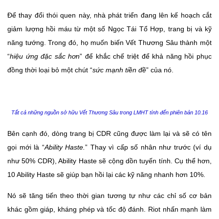
Để thay đổi thói quen này, nhà phát triển đang lên kế hoạch cắt
giảm lượng hồi máu từ một số Ngọc Tái Tổ Hợp, trang bị và kỹ
năng tướng. Trong đó, họ muốn biến Vết Thương Sâu thành một
“
hiệu ứng đặc sắc hơn
” để khắc chế triệt để khả năng hồi phục
đồng thời loại bỏ một chút “
sức mạnh tiền đề
” của nó.
Tất cả những nguồn sở hữu Vết Thương Sâu trong LMHT tính đến phiên bản 10.16
Bên cạnh đó, dòng trang bị CDR cũng được làm lại và sẽ có tên
gọi mới là “
Ability Haste.
” Thay vì cấp số nhân như trước (ví dụ
như 50% CDR), Ability Haste sẽ cộng dồn tuyến tính. Cụ thể hơn,
10 Ability Haste sẽ giúp bạn hồi lại các kỹ năng nhanh hơn 10%.
Nó sẽ tăng tiến theo thời gian tương tự như các chỉ số cơ bản
khác gồm giáp, kháng phép và tốc độ đánh. Riot nhấn mạnh làm