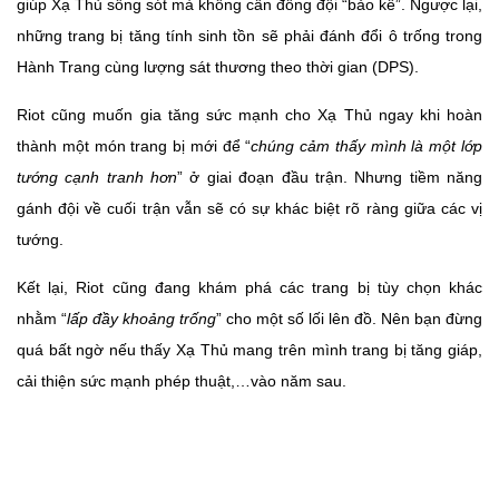
giúp Xạ Thủ sống sót mà không cần đồng đội “bảo kê”. Ngược lại,
những trang bị tăng tính sinh tồn sẽ phải đánh đổi ô trống trong
Hành Trang cùng lượng sát thương theo thời gian (DPS).
Riot cũng muốn gia tăng sức mạnh cho Xạ Thủ ngay khi hoàn
thành một món trang bị mới để “
chúng cảm thấy mình là một lớp
tướng cạnh tranh hơn
” ở giai đoạn đầu trận. Nhưng tiềm năng
gánh đội về cuối trận vẫn sẽ có sự khác biệt rõ ràng giữa các vị
tướng.
Kết lại, Riot cũng đang khám phá các trang bị tùy chọn khác
nhằm “
lấp đầy khoảng trống
” cho một số lối lên đồ. Nên bạn đừng
quá bất ngờ nếu thấy Xạ Thủ mang trên mình trang bị tăng giáp,
cải thiện sức mạnh phép thuật,…vào năm sau.