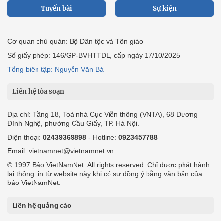
Tuyến bài
Sự kiện
Cơ quan chủ quản: Bộ Dân tộc và Tôn giáo
Số giấy phép: 146/GP-BVHTTDL, cấp ngày 17/10/2025
Tổng biên tập: Nguyễn Văn Bá
Liên hệ tòa soạn
Địa chỉ: Tầng 18, Toà nhà Cục Viễn thông (VNTA), 68 Dương
Đình Nghệ, phường Cầu Giấy, TP. Hà Nội.
Điện thoại:
02439369898
- Hotline:
0923457788
Email: vietnamnet@vietnamnet.vn
© 1997 Báo VietNamNet. All rights reserved. Chỉ được phát hành
lại thông tin từ website này khi có sự đồng ý bằng văn bản của
báo VietNamNet.
Liên hệ quảng cáo