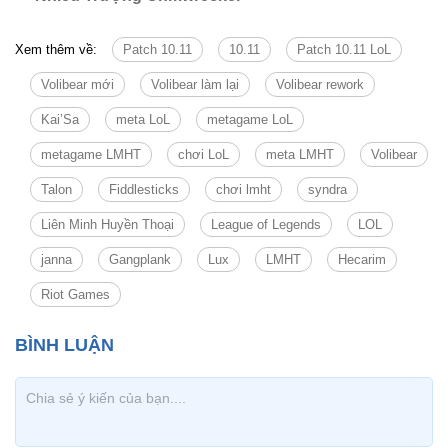
Xem thêm về:
Patch 10.11
10.11
Patch 10.11 LoL
Volibear mới
Volibear làm lại
Volibear rework
Kai’Sa
meta LoL
metagame LoL
metagame LMHT
chơi LoL
meta LMHT
Volibear
Talon
Fiddlesticks
chơi lmht
syndra
Liên Minh Huyền Thoại
League of Legends
LOL
janna
Gangplank
Lux
LMHT
Hecarim
Riot Games