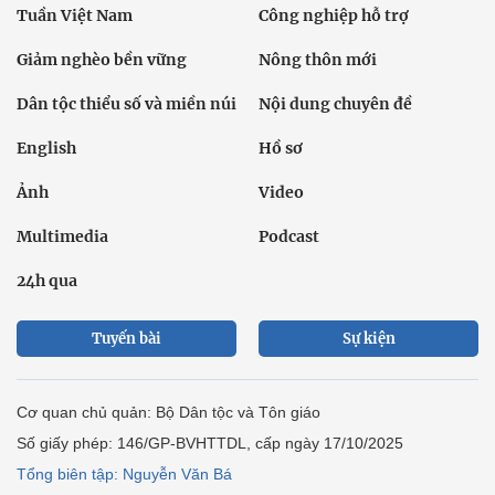
Tuần Việt Nam
Công nghiệp hỗ trợ
Giảm nghèo bền vững
Nông thôn mới
Dân tộc thiểu số và miền núi
Nội dung chuyên đề
English
Hồ sơ
Ảnh
Video
Multimedia
Podcast
24h qua
Tuyến bài
Sự kiện
Cơ quan chủ quản: Bộ Dân tộc và Tôn giáo
Số giấy phép: 146/GP-BVHTTDL, cấp ngày 17/10/2025
Tổng biên tập: Nguyễn Văn Bá