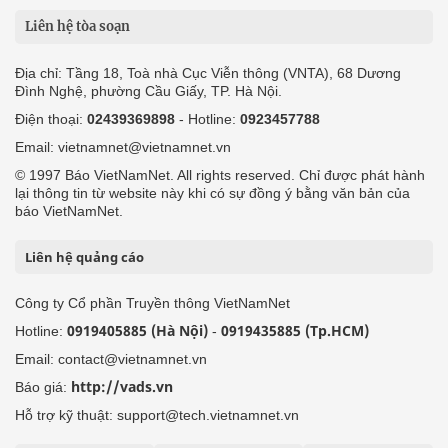
Liên hệ tòa soạn
Địa chỉ: Tầng 18, Toà nhà Cục Viễn thông (VNTA), 68 Dương
Đình Nghệ, phường Cầu Giấy, TP. Hà Nội.
Điện thoại:
02439369898
- Hotline:
0923457788
Email: vietnamnet@vietnamnet.vn
© 1997 Báo VietNamNet. All rights reserved. Chỉ được phát hành
lại thông tin từ website này khi có sự đồng ý bằng văn bản của
báo VietNamNet.
Liên hệ quảng cáo
Công ty Cổ phần Truyền thông VietNamNet
0919405885 (Hà Nội)
0919435885 (Tp.HCM)
Hotline:
-
Email: contact@vietnamnet.vn
http://vads.vn
Báo giá:
Hỗ trợ kỹ thuật: support@tech.vietnamnet.vn