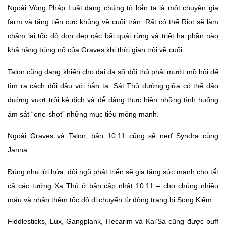
Ngoài Vòng Pháp Luật đang chứng tỏ hắn ta là một chuyên gia
farm và tăng tiến cực khủng về cuối trận. Rất có thể Riot sẽ làm
chậm lại tốc độ dọn dẹp các bãi quái rừng và triệt hạ phần nào
khả năng bùng nổ của Graves khi thời gian trôi về cuối.
Talon cũng đang khiến cho đại đa số đối thủ phải mướt mồ hôi để
tìm ra cách đối đầu với hắn ta. Sát Thủ đường giữa có thể đảo
đường vượt trội kẻ địch và dễ dàng thực hiện những tình huống
ám sát “one-shot” những mục tiêu mỏng manh.
Ngoài Graves và Talon, bản 10.11 cũng sẽ nerf Syndra cùng
Janna.
Đúng như lời hứa, đội ngũ phát triển sẽ gia tăng sức mạnh cho tất
cả các tướng Xạ Thủ ở bản cập nhật 10.11 – cho chúng nhiều
máu và nhận thêm tốc độ di chuyển từ dòng trang bị Song Kiếm.
Fiddlesticks, Lux, Gangplank, Hecarim và Kai’Sa cũng được buff