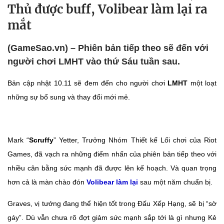
Thủ được buff, Volibear làm lại ra
mắt
(GameSao.vn) – Phiên bản tiếp theo sẽ đến với
người chơi LMHT vào thứ Sáu tuần sau.
Bản cập nhật 10.11 sẽ đem đến cho người chơi
LMHT
một loạt
những sự bổ sung và thay đổi mới mẻ.
Mark “
Scruffy
” Yetter, Trưởng Nhóm Thiết kế Lối chơi của Riot
Games, đã vạch ra những điểm nhấn của phiên bản tiếp theo với
nhiều cân bằng sức mạnh đã được lên kế hoạch. Và quan trọng
hơn cả là màn chào đón
Volibear làm lại
sau một năm chuẩn bị.
Graves, vị tướng đang thể hiện tốt trong Đấu Xếp Hạng, sẽ bị “sờ
gáy”. Dù vẫn chưa rõ đợt giảm sức mạnh sắp tới là gì nhưng Kẻ