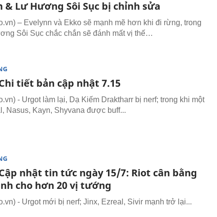
n & Lư Hương Sôi Sục bị chỉnh sửa
vn) – Evelynn và Ekko sẽ mạnh mẽ hơn khi đi rừng, trong
ơng Sôi Sục chắc chắn sẽ đánh mất vị thế…
NG
hi tiết bản cập nhật 7.15
n) - Urgot làm lại, Dạ Kiếm Draktharr bị nerf; trong khi một
al, Nasus, Kayn, Shyvana được buff...
NG
Cập nhật tin tức ngày 15/7: Riot cân bằng
nh cho hơn 20 vị tướng
n) - Urgot mới bị nerf; Jinx, Ezreal, Sivir mạnh trở lại...