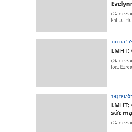
Evelyn
(GameSao.
khi Lư Hư
THỊ TRƯỜ
LMHT: C
(GameSao.v
loạt Ezre
THỊ TRƯỜ
LMHT: 
sức mạ
(GameSao.v