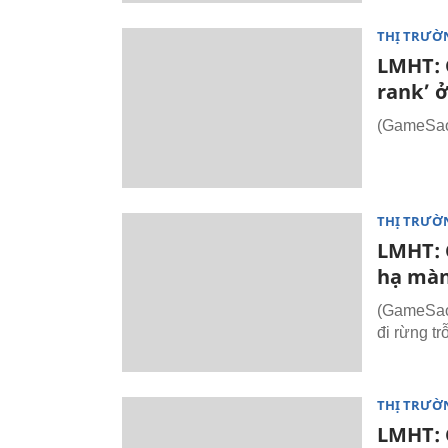
THỊ TRƯỜ
LMHT: 
rank’ ở
(GameSao.
THỊ TRƯỜ
LMHT: 
hạ mà
(GameSao.
đi rừng trỗ
THỊ TRƯỜ
LMHT: C