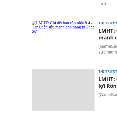
trước.
THỊ TRƯỜ
LMHT: C
mạnh c
(GameSao.
sức mạnh 
THỊ TRƯỜ
LMHT: 
lợi Rồ
(GameSao.