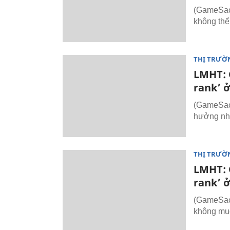
(GameSao.
không thể
THỊ TRƯỜ
LMHT: 
rank’ ở
(GameSao.
hưởng nh
THỊ TRƯỜ
LMHT: 
rank’ ở
(GameSao.
không muố