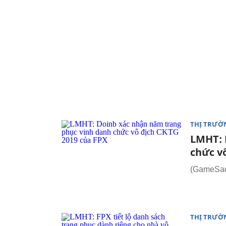
THỊ TRƯỜ
LMHT: 
chức v
(GameSao
THỊ TRƯỜ