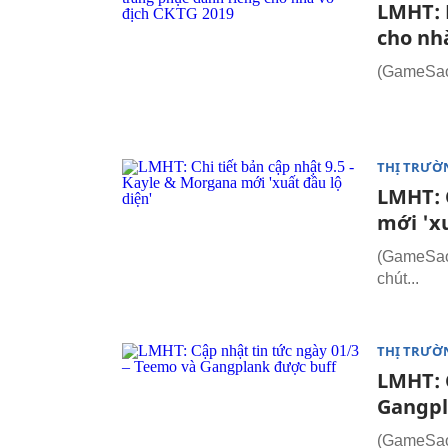
LMHT: 
cho nh
(GameSao.
THỊ TRƯỜ
LMHT: C
mới 'xu
(GameSao.
chút...
THỊ TRƯỜ
LMHT: 
Gangpl
(GameSao.