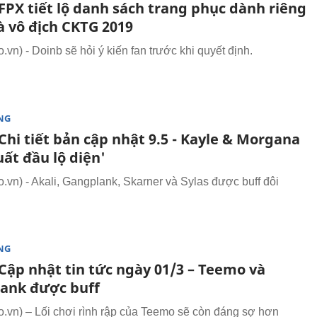
FPX tiết lộ danh sách trang phục dành riêng
à vô địch CKTG 2019
vn) - Doinb sẽ hỏi ý kiến fan trước khi quyết định.
NG
hi tiết bản cập nhật 9.5 - Kayle & Morgana
ất đầu lộ diện'
vn) - Akali, Gangplank, Skarner và Sylas được buff đôi
NG
Cập nhật tin tức ngày 01/3 – Teemo và
ank được buff
vn) – Lối chơi rình rập của Teemo sẽ còn đáng sợ hơn