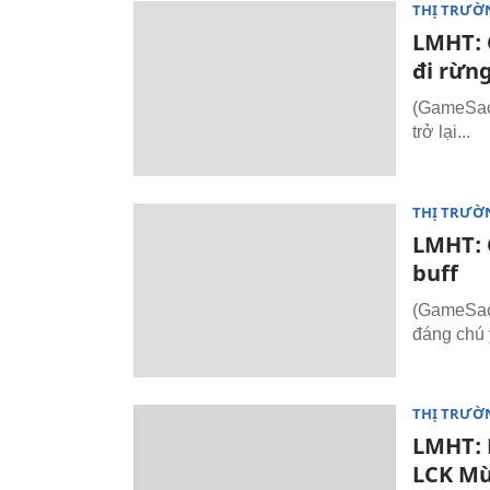
THỊ TRƯỜ
LMHT: C
đi rừn
(GameSao.
trở lại...
THỊ TRƯỜ
LMHT: 
buff
(GameSao.
đáng chú 
THỊ TRƯỜ
LMHT: R
LCK Mù