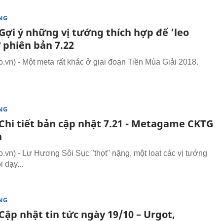
NG
Gợi ý những vị tướng thích hợp để ‘leo
 phiên bản 7.22
vn) - Một meta rất khác ở giai đoạn Tiền Mùa Giải 2018.
NG
Chi tiết bản cập nhật 7.21 - Metagame CKTG
n
vn) - Lư Hương Sôi Sục "thọt" nặng, một loạt các vị tướng
i dạy...
NG
ập nhật tin tức ngày 19/10 – Urgot,