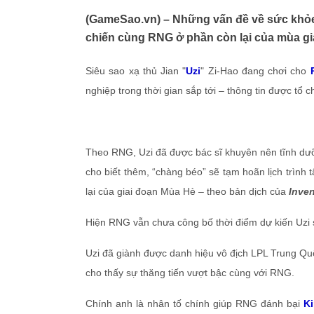
(GameSao.vn) – Những vấn đề về sức khỏe 
chiến cùng RNG ở phần còn lại của mùa giả
Siêu sao xạ thủ Jian "
Uzi
" Zi-Hao đang chơi cho
nghiệp trong thời gian sắp tới – thông tin được tổ 
Theo RNG, Uzi đã được bác sĩ khuyên nên tĩnh dư
cho biết thêm, “chàng béo” sẽ tạm hoãn lịch trình 
lại của giai đoạn Mùa Hè – theo bản dịch của
Inve
Hiện RNG vẫn chưa công bố thời điểm dự kiến Uzi sẽ
Uzi đã giành được danh hiệu vô địch LPL Trung Qu
cho thấy sự thăng tiến vượt bậc cùng với RNG.
Chính anh là nhân tố chính giúp RNG đánh bại
K