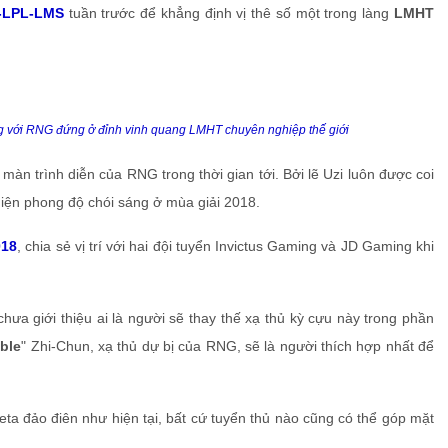
K-LPL-LMS
tuần trước để khẳng định vị thê số một trong làng
LMHT
ng với RNG đứng ở đỉnh vinh quang LMHT chuyên nghiệp thế giới
màn trình diễn của RNG trong thời gian tới. Bởi lẽ Uzi luôn được coi
hiện phong độ chói sáng ở mùa giải 2018.
018
, chia sẻ vị trí với hai đội tuyển Invictus Gaming và JD Gaming khi
hưa giới thiệu ai là người sẽ thay thế xạ thủ kỳ cựu này trong phần
ble
" Zhi-Chun, xạ thủ dự bị của RNG, sẽ là người thích hợp nhất để
eta đảo điên như hiện tại, bất cứ tuyển thủ nào cũng có thể góp mặt