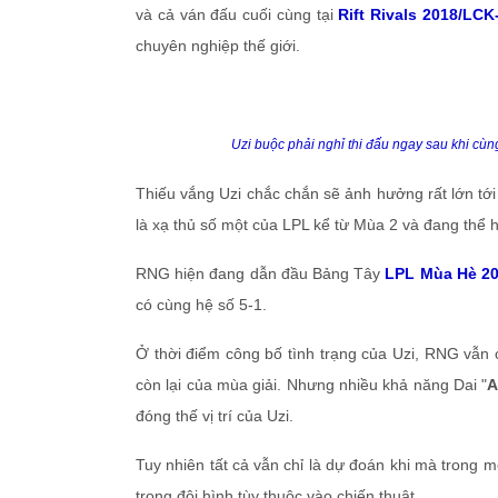
và cả ván đấu cuối cùng tại
Rift Rivals 2018/LC
chuyên nghiệp thế giới.
Uzi buộc phải nghỉ thi đấu ngay sau khi cù
Thiếu vắng Uzi chắc chắn sẽ ảnh hưởng rất lớn tới 
là xạ thủ số một của LPL kể từ Mùa 2 và đang thể 
RNG hiện đang dẫn đầu Bảng Tây
LPL Mùa Hè 2
có cùng hệ số 5-1.
Ở thời điểm công bố tình trạng của Uzi, RNG vẫn c
còn lại của mùa giải. Nhưng nhiều khả năng Dai "
A
đóng thế vị trí của Uzi.
Tuy nhiên tất cả vẫn chỉ là dự đoán khi mà trong m
trong đội hình tùy thuộc vào chiến thuật…