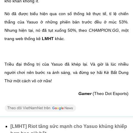
khó khăn không ít.
Nó đã được biểu hiện qua con số thống kê thực tế, tỉ lệ chiến
thắng của Yasuo ở những phiên bản trước đều ở múc 53%.
Nhưng hiện tại, nó đã tụt xuống 50%, theo
CHAMPION.GG
, một
trang web thống kê
LMHT
khác.
Triều đại thống trị của Yasuo đã khép lại. Và giờ là lúc nhiều
người chơi nên bước ra ánh sáng, và đừng sợ hãi Kẻ Bất Dung
Thứ một cách vô cớ nữa!
Gamer
(Theo Dot Esports)
[LMHT] Riot tăng sức mạnh cho Yasuo khủng khiếp