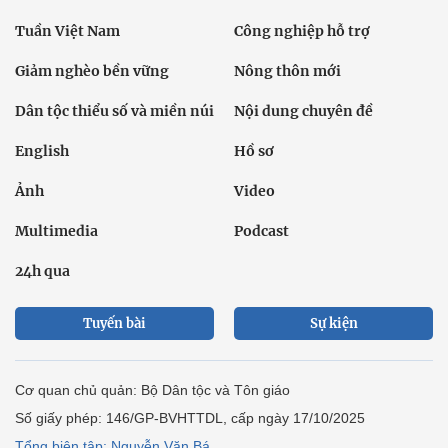
Tuần Việt Nam
Công nghiệp hỗ trợ
Giảm nghèo bền vững
Nông thôn mới
Dân tộc thiểu số và miền núi
Nội dung chuyên đề
English
Hồ sơ
Ảnh
Video
Multimedia
Podcast
24h qua
Tuyến bài
Sự kiện
Cơ quan chủ quản: Bộ Dân tộc và Tôn giáo
Số giấy phép: 146/GP-BVHTTDL, cấp ngày 17/10/2025
Tổng biên tập: Nguyễn Văn Bá