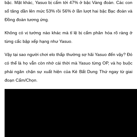
bậc. Mặt khác, Yasuo bị cấm tới 47% ở bậc Vàng đoàn. Các con
số tăng dần lên mức 53% rồi 56% ở lần lượt hai bậc Bạc đoàn và
Đồng đoàn tương ứng.
Không có vị tướng nào khác mà tỉ lệ bị cấm phân hóa rõ ràng ở
từng cấc bập xếp hạng như Yasuo.
Vậy tại sao người chơi elo thấp thường sợ hãi Yasuo đến vậy? Đó
có thể là họ vẫn còn nhớ cái thời mà Yasuo từng OP, và họ buộc
phải ngăn chặn sự xuất hiện của Kẻ Bất Dung Thứ ngay từ giai
đoạn Cấm/Chọn.