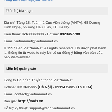
Liên hệ tòa soạn
Địa chỉ: Tầng 18, Toà nhà Cục Viễn thông (VNTA), 68 Dương
Đình Nghệ, phường Cầu Giấy, TP. Hà Nội.
Điện thoại:
02439369898
- Hotline:
0923457788
Email: vietnamnet@vietnamnet.vn
© 1997 Báo VietNamNet. All rights reserved. Chỉ được phát hành
lại thông tin từ website này khi có sự đồng ý bằng văn bản của
báo VietNamNet.
Liên hệ quảng cáo
Công ty Cổ phần Truyền thông VietNamNet
0919405885 (Hà Nội)
0919435885 (Tp.HCM)
Hotline:
-
Email: contact@vietnamnet.vn
http://vads.vn
Báo giá:
Hỗ trợ kỹ thuật: support@tech.vietnamnet.vn