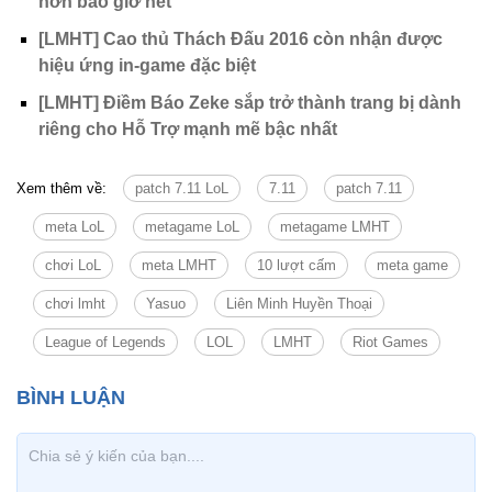
hơn bao giờ hết
[LMHT] Cao thủ Thách Đấu 2016 còn nhận được
hiệu ứng in-game đặc biệt
[LMHT] Điềm Báo Zeke sắp trở thành trang bị dành
riêng cho Hỗ Trợ mạnh mẽ bậc nhất
Xem thêm về:
patch 7.11 LoL
7.11
patch 7.11
meta LoL
metagame LoL
metagame LMHT
chơi LoL
meta LMHT
10 lượt cấm
meta game
chơi lmht
Yasuo
Liên Minh Huyền Thoại
League of Legends
LOL
LMHT
Riot Games