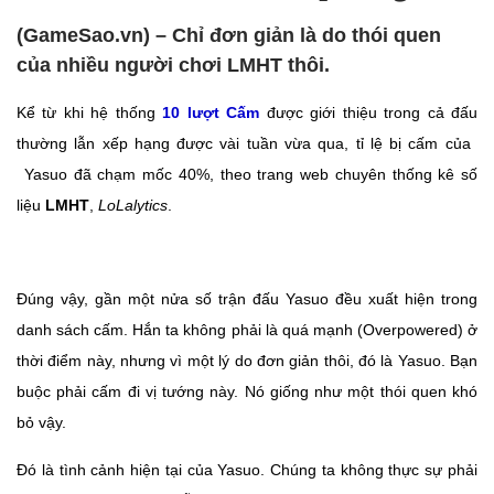
(GameSao.vn) – Chỉ đơn giản là do thói quen
của nhiều người chơi LMHT thôi.
Kể từ khi hệ thống
10 lượt Cấm
được giới thiệu trong cả đấu
thường lẫn xếp hạng được vài tuần vừa qua, tỉ lệ bị cấm của
Yasuo đã chạm mốc 40%, theo trang web chuyên thống kê số
liệu
LMHT
,
LoLalytics
.
Đúng vậy, gần một nửa số trận đấu Yasuo đều xuất hiện trong
danh sách cấm. Hắn ta không phải là quá mạnh (Overpowered) ở
thời điểm này, nhưng vì một lý do đơn giản thôi, đó là Yasuo. Bạn
buộc phải cấm đi vị tướng này. Nó giống như một thói quen khó
bỏ vậy.
Đó là tình cảnh hiện tại của Yasuo. Chúng ta không thực sự phải