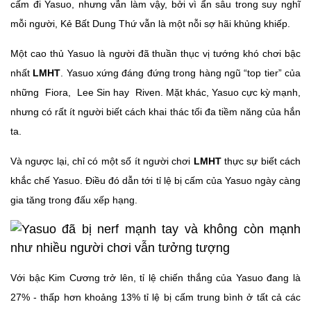
cấm đi Yasuo, nhưng vẫn làm vậy, bởi vì ẩn sâu trong suy nghĩ
mỗi người, Kẻ Bất Dung Thứ vẫn là một nỗi sợ hãi khủng khiếp.
Một cao thủ Yasuo là người đã thuần thục vị tướng khó chơi bậc
nhất
LMHT
. Yasuo xứng đáng đứng trong hàng ngũ “top tier” của
những
Fiora,
Lee Sin hay
Riven. Mặt khác, Yasuo cực kỳ mạnh,
nhưng có rất ít người biết cách khai thác tối đa tiềm năng của hắn
ta.
Và ngược lại, chỉ có một số ít người chơi
LMHT
thực sự biết cách
khắc chế Yasuo. Điều đó dẫn tới tỉ lệ bị cấm của Yasuo ngày càng
gia tăng trong đấu xếp hạng.
Với bậc Kim Cương trở lên, tỉ lệ chiến thắng của Yasuo đang là
27% - thấp hơn khoảng 13% tỉ lệ bị cấm trung bình ở tất cả các