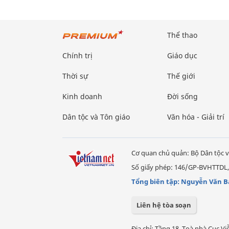
Thể thao
Chính trị
Giáo dục
Thời sự
Thế giới
Kinh doanh
Đời sống
Dân tộc và Tôn giáo
Văn hóa - Giải trí
Cơ quan chủ quản: Bộ Dân tộc v
Số giấy phép: 146/GP-BVHTTDL,
Tổng biên tập: Nguyễn Văn B
Liên hệ tòa soạn
Địa chỉ: Tầng 18, Toà nhà Cục 