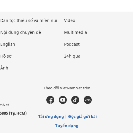
Dân tộc thiểu số và miền núi
Video
Nội dung chuyên đề
Multimedia
English
Podcast
Hồ sơ
24h qua
Ảnh
Theo dõi VietNamNet trên
amNet
5885 (Tp.HCM)
Tải ứng dụng
Độc giả gửi bài
Tuyển dụng