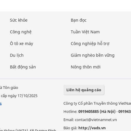
Sức khỏe
Bạn đọc
Công nghệ
Tuần Việt Nam
Ô tô xe máy
Công nghiệp hỗ trợ
Du lịch
Giảm nghèo bền vững
Bất động sản
Nông thôn mới
à Tôn giáo
Liên hệ quảng cáo
 cấp ngày 17/10/2025
Công ty Cổ phần Truyền thông VietN
á
Hotline:
0919405885 (Hà Nội)
-
091943
Email: contact@vietnamnet.vn
Báo giá:
http://vads.vn
Viễn thông (VNTA), 68 Dương Đình