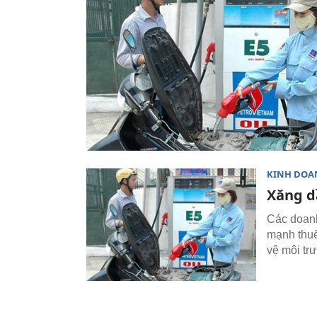
KINH DOA
Xăng dầ
Các doanh
mạnh thuế
vệ môi tr