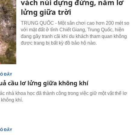
vách núi dựng đứng, nằm lơ
lửng giữa trời
TRUNG QUỐC - Một sân chơi cao hơn 200 mét so
với mặt đất ở tỉnh Chiết Giang, Trung Quốc, hiện
đang gây tranh cãi khi du khách tham quan không
được trang bị bất kỳ đồ bảo hộ nào.
ĐÓ ĐÂY
uả cầu lơ lửng giữa không khí
ác nhà khoa học đã thành công trong việc giữ một vật thể lơ
 không khí.
ĐÓ ĐÂY