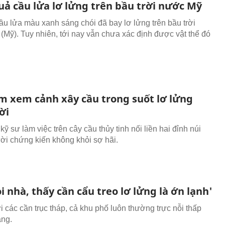
uả cầu lửa lơ lửng trên bầu trời nước Mỹ
ầu lửa màu xanh sáng chói đã bay lơ lửng trên bầu trời
a (Mỹ). Tuy nhiên, tới nay vẫn chưa xác định được vật thể đó
im xem cảnh xây cầu trong suốt lơ lửng
ời
ỹ sư làm việc trên cây cầu thủy tinh nối liền hai đỉnh núi
ời chứng kiến không khỏi sợ hãi.
i nhà, thấy cần cẩu treo lơ lửng là ớn lạnh'
 các cần trục tháp, cả khu phố luôn thường trực nỗi thấp
ắng.