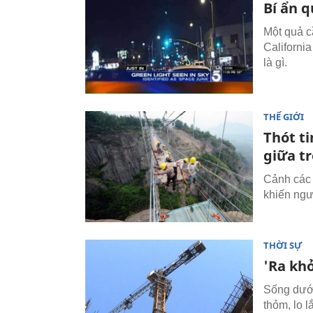
Bí ẩn q
Một quả c
Californi
là gì.
THẾ GIỚI
Thót t
giữa tr
Cảnh các k
khiến ngư
THỜI SỰ
'Ra khỏ
Sống dưới
thỏm, lo l