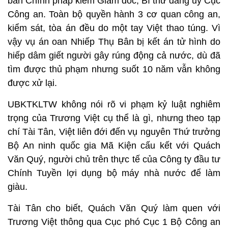
ban Chính pháp kiêm Giám đốc, Bí thư đảng ủy Cục
Công an. Toàn bộ quyền hành 3 cơ quan công an,
kiểm sát, tòa án đều do một tay Việt thao túng. Vì
vậy vụ án oan Nhiếp Thụ Bân bị kết án tử hình do
hiếp dâm giết người gây rúng động cả nước, dù đã
tìm được thủ phạm nhưng suốt 10 năm vẫn không
được xử lại.
UBKTKLTW không nói rõ vi phạm kỷ luật nghiêm
trọng của Trương Việt cụ thể là gì, nhưng theo tạp
chí Tài Tân, Việt liên đới đến vụ nguyên Thứ trưởng
Bộ An ninh quốc gia Mã Kiện cấu kết với Quách
Văn Quý, người chủ trên thực tế của Công ty đầu tư
Chính Tuyền lợi dụng bộ máy nhà nước để làm
giàu.
Tài Tân cho biết, Quách Văn Quý làm quen với
Trương Việt thông qua Cục phó Cục 1 Bộ Công an