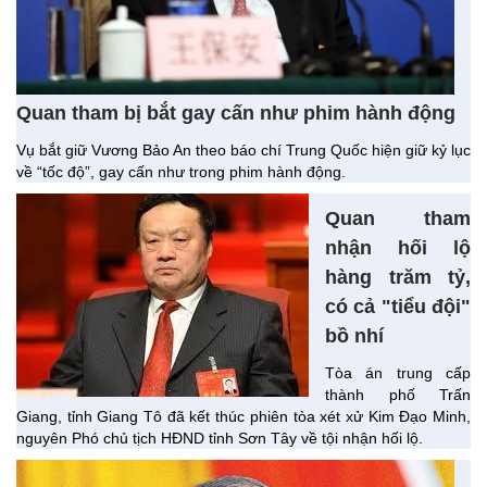
Quan tham bị bắt gay cấn như phim hành động
Vụ bắt giữ Vương Bảo An theo báo chí Trung Quốc hiện giữ kỷ lục
về “tốc độ”, gay cấn như trong phim hành động.
Quan tham
nhận hối lộ
hàng trăm tỷ,
có cả "tiểu đội"
bồ nhí
Tòa án trung cấp
thành phố Trấn
Giang, tỉnh Giang Tô đã kết thúc phiên tòa xét xử Kim Đạo Minh,
nguyên Phó chủ tịch HĐND tỉnh Sơn Tây về tội nhận hối lộ.