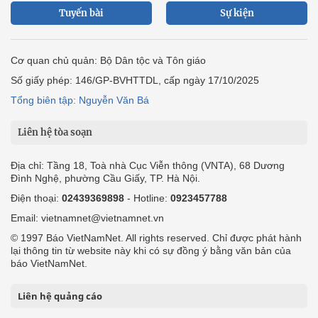
Tuyến bài
Sự kiện
Cơ quan chủ quản: Bộ Dân tộc và Tôn giáo
Số giấy phép: 146/GP-BVHTTDL, cấp ngày 17/10/2025
Tổng biên tập: Nguyễn Văn Bá
Liên hệ tòa soạn
Địa chỉ: Tầng 18, Toà nhà Cục Viễn thông (VNTA), 68 Dương
Đình Nghệ, phường Cầu Giấy, TP. Hà Nội.
Điện thoại:
02439369898
- Hotline:
0923457788
Email: vietnamnet@vietnamnet.vn
© 1997 Báo VietNamNet. All rights reserved. Chỉ được phát hành
lại thông tin từ website này khi có sự đồng ý bằng văn bản của
báo VietNamNet.
Liên hệ quảng cáo