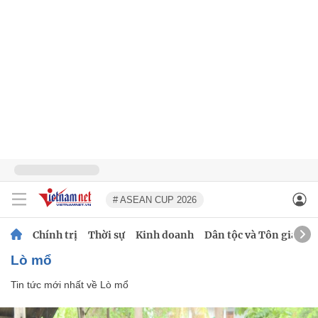
# ASEAN CUP 2026
Chính trị
Thời sự
Kinh doanh
Dân tộc và Tôn giáo
Lò mổ
Tin tức mới nhất về
Lò mổ