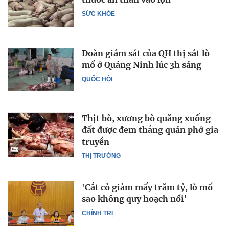
SỨC KHỎE
Đoàn giám sát của QH thị sát lò
mổ ở Quảng Ninh lúc 3h sáng
QUỐC HỘI
Thịt bò, xương bò quăng xuống
đất được đem thẳng quán phở gia
truyền
THỊ TRƯỜNG
'Cắt cỏ giảm mấy trăm tỷ, lò mổ
sao không quy hoạch nổi'
CHÍNH TRỊ