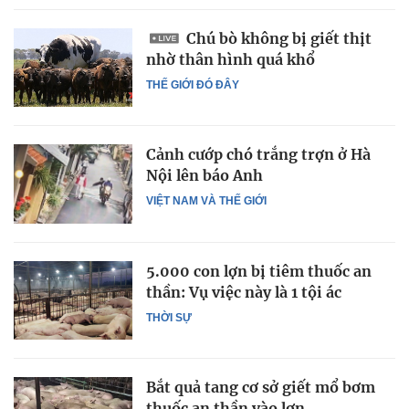
Chú bò không bị giết thịt
nhờ thân hình quá khổ
THẾ GIỚI ĐÓ ĐÂY
Cảnh cướp chó trắng trợn ở Hà
Nội lên báo Anh
VIỆT NAM VÀ THẾ GIỚI
5.000 con lợn bị tiêm thuốc an
thần: Vụ việc này là 1 tội ác
THỜI SỰ
Bắt quả tang cơ sở giết mổ bơm
thuốc an thần vào lợn