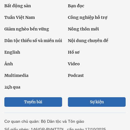
Bất động sản
Bạn đọc
Tuần Việt Nam
Công nghiệp hỗ trợ
Giảm nghèo bền vững
Nông thôn mới
Dân tộc thiểu số và miền núi
Nội dung chuyên đề
English
Hồ sơ
Ảnh
Video
Multimedia
Podcast
24h qua
Tuyến bài
Sự kiện
Cơ quan chủ quản: Bộ Dân tộc và Tôn giáo
Số giấy phép: 146/GP-BVHTTDL, cấp ngày 17/10/2025