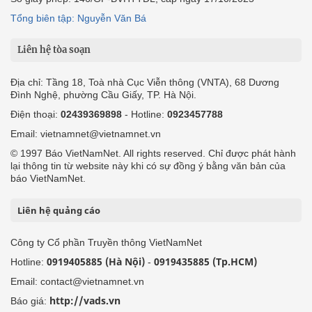
Tổng biên tập: Nguyễn Văn Bá
Liên hệ tòa soạn
Địa chỉ: Tầng 18, Toà nhà Cục Viễn thông (VNTA), 68 Dương
Đình Nghệ, phường Cầu Giấy, TP. Hà Nội.
Điện thoại:
02439369898
- Hotline:
0923457788
Email: vietnamnet@vietnamnet.vn
© 1997 Báo VietNamNet. All rights reserved. Chỉ được phát hành
lại thông tin từ website này khi có sự đồng ý bằng văn bản của
báo VietNamNet.
Liên hệ quảng cáo
Công ty Cổ phần Truyền thông VietNamNet
0919405885 (Hà Nội)
0919435885 (Tp.HCM)
Hotline:
-
Email: contact@vietnamnet.vn
http://vads.vn
Báo giá: