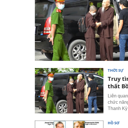
THỜI SỰ
Truy tì
thất B
Liên quan
chức năng
Thanh Kỳ 
HỒ SƠ