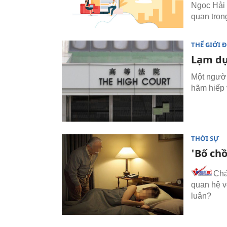
Ngọc Hải 
quan trọn
THẾ GIỚI 
Lạm dụ
Một người
hãm hiếp 
THỜI SỰ
'Bố chồ
Chá
quan hệ v
luân?