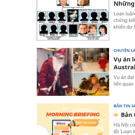
Những 
Loạn luân
chứng kiế
khiến dư 
CHUYỆN L
Vụ án 
Austral
Vụ án đại
liên quan
BẢN TIN 
Bản 
Hà Nội cư
tội 'Loạn 