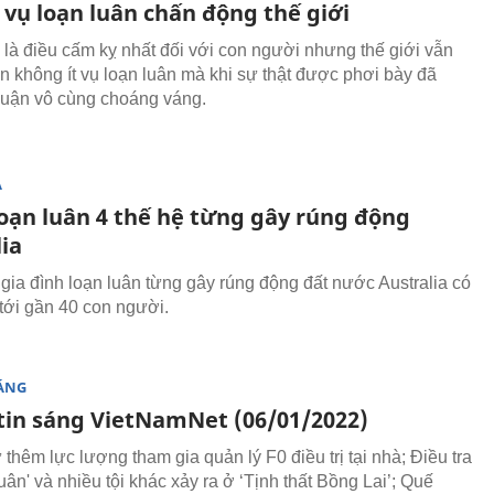
vụ loạn luân chấn động thế giới
 là điều cấm kỵ nhất đối với con người nhưng thế giới vẫn
n không ít vụ loạn luân mà khi sự thật được phơi bày đã
luận vô cùng choáng váng.
Ạ
loạn luân 4 thế hệ từng gây rúng động
ia
 gia đình loạn luân từng gây rúng động đất nước Australia có
 tới gần 40 con người.
SÁNG
tin sáng VietNamNet (06/01/2022)
̉ thêm lực lượng tham gia quản lý F0 điều trị tại nhà; Điều tra
luân' và nhiều tội khác xảy ra ở ‘Tịnh thất Bồng Lai’; Quế