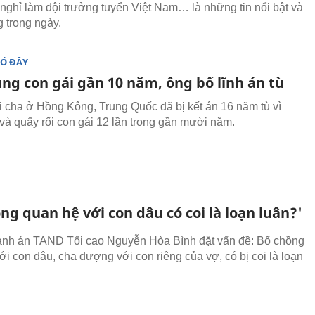
nghỉ làm đội trưởng tuyển Việt Nam… là những tin nổi bật và
g trong ngày.
ĐÓ ĐÂY
ng con gái gần 10 năm, ông bố lĩnh án tù
 cha ở Hồng Kông, Trung Quốc đã bị kết án 16 năm tù vì
và quấy rối con gái 12 lần trong gần mười năm.
ng quan hệ với con dâu có coi là loạn luân?'
nh án TAND Tối cao Nguyễn Hòa Bình đặt vấn đề: Bố chồng
ới con dâu, cha dượng với con riêng của vợ, có bị coi là loạn