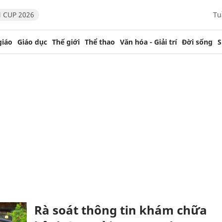
 CUP 2026
Tu
giáo
Giáo dục
Thế giới
Thể thao
Văn hóa - Giải trí
Đời sống
S
Rà soát thông tin khám chữa