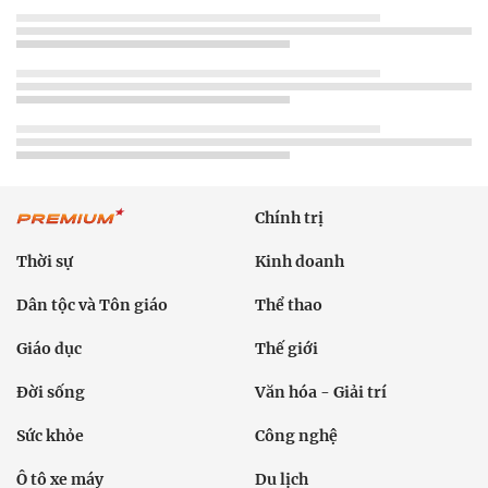
Chính trị
Thời sự
Kinh doanh
Dân tộc và Tôn giáo
Thể thao
Giáo dục
Thế giới
Đời sống
Văn hóa - Giải trí
Sức khỏe
Công nghệ
Ô tô xe máy
Du lịch