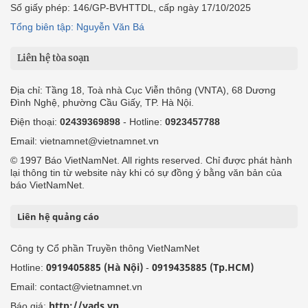
Số giấy phép: 146/GP-BVHTTDL, cấp ngày 17/10/2025
Tổng biên tập: Nguyễn Văn Bá
Liên hệ tòa soạn
Địa chỉ: Tầng 18, Toà nhà Cục Viễn thông (VNTA), 68 Dương
Đình Nghệ, phường Cầu Giấy, TP. Hà Nội.
Điện thoại:
02439369898
- Hotline:
0923457788
Email: vietnamnet@vietnamnet.vn
© 1997 Báo VietNamNet. All rights reserved. Chỉ được phát hành
lại thông tin từ website này khi có sự đồng ý bằng văn bản của
báo VietNamNet.
Liên hệ quảng cáo
Công ty Cổ phần Truyền thông VietNamNet
0919405885 (Hà Nội)
0919435885 (Tp.HCM)
Hotline:
-
Email: contact@vietnamnet.vn
http://vads.vn
Báo giá: