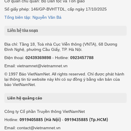
Cơ quan chủ quản: Bộ Dân tộc và Tôn giáo
Số giấy phép: 146/GP-BVHTTDL, cấp ngày 17/10/2025
Tổng biên tập: Nguyễn Văn Bá
Liên hệ tòa soạn
Địa chỉ: Tầng 18, Toà nhà Cục Viễn thông (VNTA), 68 Dương
Đình Nghệ, phường Cầu Giấy, TP. Hà Nội.
Điện thoại:
02439369898
- Hotline:
0923457788
Email: vietnamnet@vietnamnet.vn
© 1997 Báo VietNamNet. All rights reserved. Chỉ được phát hành
lại thông tin từ website này khi có sự đồng ý bằng văn bản của
báo VietNamNet.
Liên hệ quảng cáo
Công ty Cổ phần Truyền thông VietNamNet
0919405885 (Hà Nội)
0919435885 (Tp.HCM)
Hotline:
-
Email: contact@vietnamnet.vn