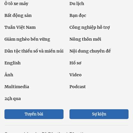
Ô tô xe máy
Du lịch
Bất động sản
Bạn đọc
Tuần Việt Nam
Công nghiệp hỗ trợ
Giảm nghèo bền vững
Nông thôn mới
Dân tộc thiểu số và miền núi
Nội dung chuyên đề
English
Hồ sơ
Ảnh
Video
Multimedia
Podcast
24h qua
Tuyến bài
Sự kiện