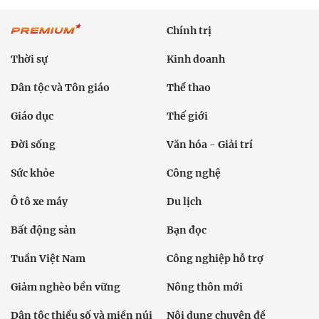
Chính trị
Thời sự
Kinh doanh
Dân tộc và Tôn giáo
Thể thao
Giáo dục
Thế giới
Đời sống
Văn hóa - Giải trí
Sức khỏe
Công nghệ
Ô tô xe máy
Du lịch
Bất động sản
Bạn đọc
Tuần Việt Nam
Công nghiệp hỗ trợ
Giảm nghèo bền vững
Nông thôn mới
Dân tộc thiểu số và miền núi
Nội dung chuyên đề