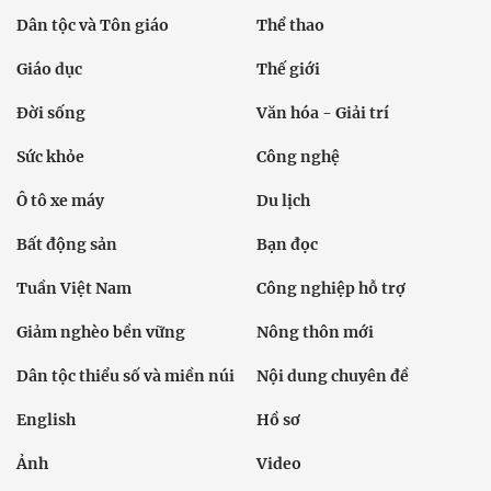
Dân tộc và Tôn giáo
Thể thao
Giáo dục
Thế giới
Đời sống
Văn hóa - Giải trí
Sức khỏe
Công nghệ
Ô tô xe máy
Du lịch
Bất động sản
Bạn đọc
Tuần Việt Nam
Công nghiệp hỗ trợ
Giảm nghèo bền vững
Nông thôn mới
Dân tộc thiểu số và miền núi
Nội dung chuyên đề
English
Hồ sơ
Ảnh
Video