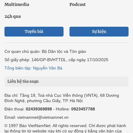
Multimedia
Podcast
24h qua
Tuyến bài
Sự kiện
Cơ quan chủ quản: Bộ Dân tộc và Tôn giáo
Số giấy phép: 146/GP-BVHTTDL, cấp ngày 17/10/2025
Tổng biên tập: Nguyễn Văn Bá
Liên hệ tòa soạn
Địa chỉ: Tầng 18, Toà nhà Cục Viễn thông (VNTA), 68 Dương
Đình Nghệ, phường Cầu Giấy, TP. Hà Nội.
Điện thoại:
02439369898
- Hotline:
0923457788
Email: vietnamnet@vietnamnet.vn
© 1997 Báo VietNamNet. All rights reserved. Chỉ được phát hành
lại thông tin từ website này khi có sự đồng ý bằng văn bản của