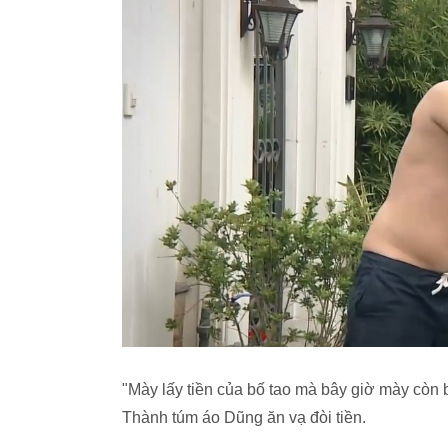
"Mày lấy tiền của bố tao mà bây giờ mày còn bả
Thành túm áo Dũng ăn vạ đòi tiền.