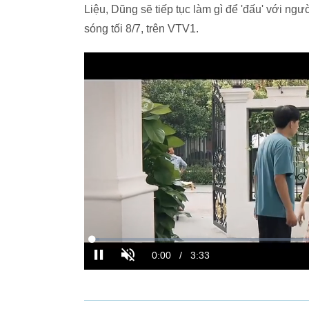
Liệu, Dũng sẽ tiếp tục làm gì để 'đấu' với ngườ
sóng tối 8/7, trên VTV1.