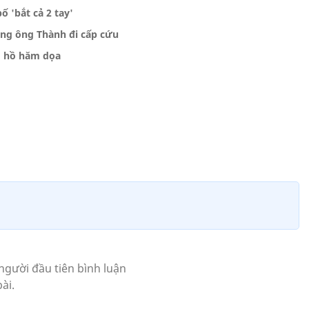
ố 'bắt cả 2 tay'
õng ông Thành đi cấp cứu
ng hồ hăm dọa