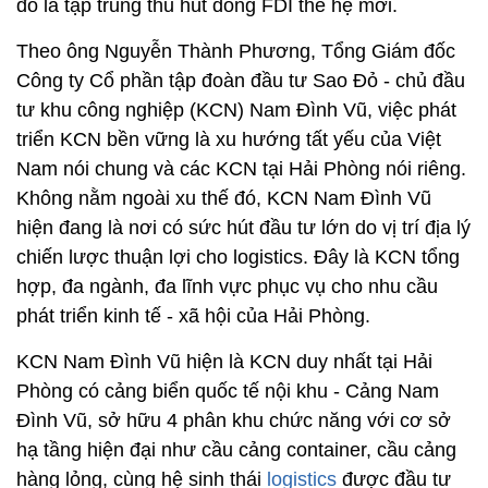
đó là tập trung thu hút dòng FDI thế hệ mới.
Theo ông Nguyễn Thành Phương, Tổng Giám đốc
Công ty Cổ phần tập đoàn đầu tư Sao Đỏ - chủ đầu
tư khu công nghiệp (KCN) Nam Đình Vũ, việc phát
triển KCN bền vững là xu hướng tất yếu của Việt
Nam nói chung và các KCN tại Hải Phòng nói riêng.
Không nằm ngoài xu thế đó, KCN Nam Đình Vũ
hiện đang là nơi có sức hút đầu tư lớn do vị trí địa lý
chiến lược thuận lợi cho logistics. Đây là KCN tổng
hợp, đa ngành, đa lĩnh vực phục vụ cho nhu cầu
phát triển kinh tế - xã hội của Hải Phòng.
KCN Nam Đình Vũ hiện là KCN duy nhất tại Hải
Phòng có cảng biển quốc tế nội khu - Cảng Nam
Đình Vũ, sở hữu 4 phân khu chức năng với cơ sở
hạ tầng hiện đại như cầu cảng container, cầu cảng
hàng lỏng, cùng hệ sinh thái
logistics
được đầu tư