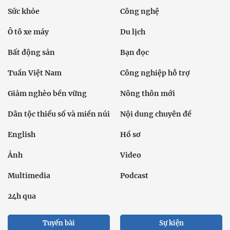
Sức khỏe
Công nghệ
Ô tô xe máy
Du lịch
Bất động sản
Bạn đọc
Tuần Việt Nam
Công nghiệp hỗ trợ
Giảm nghèo bền vững
Nông thôn mới
Dân tộc thiểu số và miền núi
Nội dung chuyên đề
English
Hồ sơ
Ảnh
Video
Multimedia
Podcast
24h qua
Tuyến bài
Sự kiện