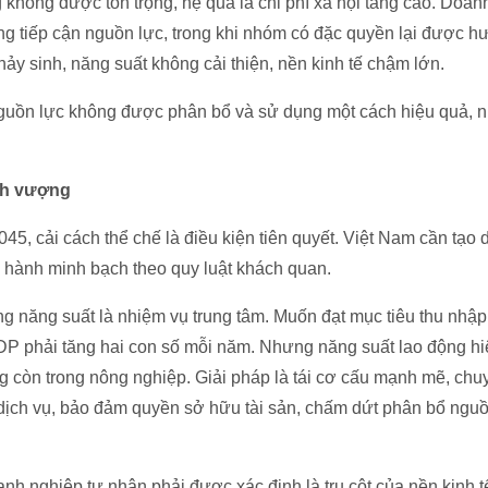
ng không được tôn trọng, hệ quả là chi phí xã hội tăng cao. Doa
ong tiếp cận nguồn lực, trong khi nhóm có đặc quyền lại được hư
y sinh, năng suất không cải thiện, nền kinh tế chậm lớn.
nguồn lực không được phân bổ và sử dụng một cách hiệu quả, 
nh vượng
045, cải cách thể chế là điều kiện tiên quyết. Việt Nam cần tạo
n hành minh bạch theo quy luật khách quan.
ăng năng suất là nhiệm vụ trung tâm. Muốn đạt mục tiêu thu nh
P phải tăng hai con số mỗi năm. Nhưng năng suất lao động h
g còn trong nông nghiệp. Giải pháp là tái cơ cấu mạnh mẽ, chu
dịch vụ, bảo đảm quyền sở hữu tài sản, chấm dứt phân bổ ngu
nh nghiệp tư nhân phải được xác định là trụ cột của nền kinh t