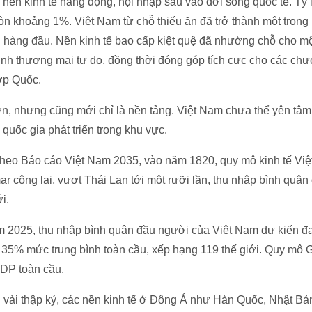
 nền kinh tế năng động, hội nhập sâu vào đời sống quốc tế. Tỷ 
n khoảng 1%. Việt Nam từ chỗ thiếu ăn đã trở thành một trong
 hàng đầu. Nền kinh tế bao cấp kiệt quệ đã nhường chỗ cho mộ
ịnh thương mại tự do, đồng thời đóng góp tích cực cho các chươ
ợp Quốc.
ớn, nhưng cũng mới chỉ là nền tảng. Việt Nam chưa thể yên tâ
quốc gia phát triển trong khu vực.
 Theo Báo cáo Việt Nam 2035, vào năm 1820, quy mô kinh tế Vi
r cộng lại, vượt Thái Lan tới một rưỡi lần, thu nhập bình quâ
i.
 2025, thu nhập bình quân đầu người của Việt Nam dự kiến đ
5% mức trung bình toàn cầu, xếp hạng 119 thế giới. Quy mô 
DP toàn cầu.
ng vài thập kỷ, các nền kinh tế ở Đông Á như Hàn Quốc, Nhật Bả