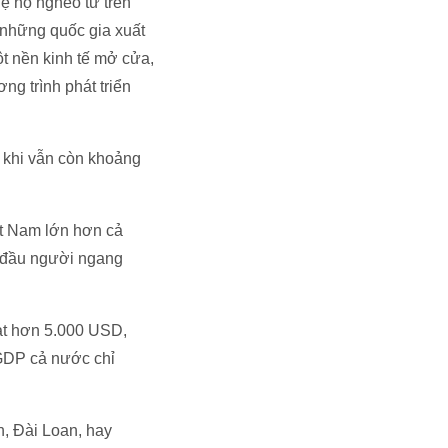
lệ hộ nghèo từ trên
 những quốc gia xuất
t nền kinh tế mở cửa,
ng trình phát triển
m khi vẫn còn khoảng
ệt Nam lớn hơn cả
n đầu người ngang
ạt hơn 5.000 USD,
GDP cả nước chỉ
n, Đài Loan, hay