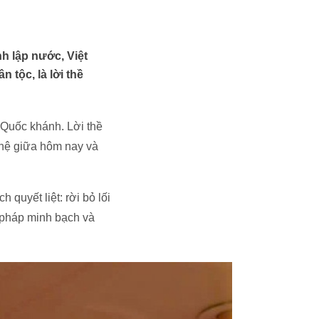
h lập nước, Việt
 tộc, là lời thề
 Quốc khánh. Lời thề
 hệ giữa hôm nay và
quyết liệt: rời bỏ lối
t pháp minh bạch và