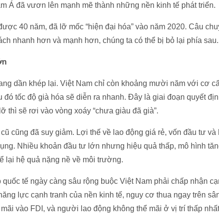
 Á đã vươn lên mạnh mẽ thành những nền kinh tế phát triển.
được 40 năm, đã lỡ mốc “hiện đại hóa” vào năm 2020. Câu ch
ách nhanh hơn và mạnh hơn, chúng ta có thể bị bỏ lại phía sau.
ớn
ang dần khép lại. Việt Nam chỉ còn khoảng mười năm với cơ cấu
u đó tốc độ già hóa sẽ diễn ra nhanh. Đây là giai đoạn quyết địn
ỡ thì sẽ rơi vào vòng xoáy “chưa giàu đã già”.
cũ cũng đã suy giảm. Lợi thế về lao động giá rẻ, vốn đầu tư và 
dụng. Nhiều khoản đầu tư lớn nhưng hiệu quả thấp, mô hình tă
để lại hệ quả nặng nề về môi trường.
p quốc tế ngày càng sâu rộng buộc Việt Nam phải chấp nhận cạn
ng lực cạnh tranh của nền kinh tế, nguy cơ thua ngay trên sân
mãi vào FDI, và người lao động không thể mãi ở vị trí thấp nhất 