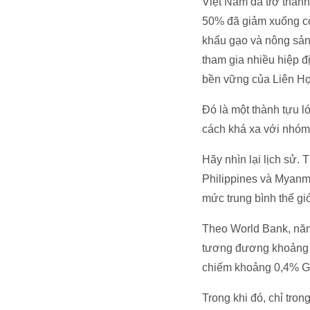
Việt Nam đã trở thành
50% đã giảm xuống cò
khẩu gạo và nông sản
tham gia nhiều hiệp đ
bền vững của Liên H
Đó là một thành tựu l
cách khá xa với nhóm 
Hãy nhìn lại lịch sử.
Philippines và Myanma
mức trung bình thế giớ
Theo World Bank, năm
tương đương khoảng 3
chiếm khoảng 0,4% G
Trong khi đó, chỉ tro