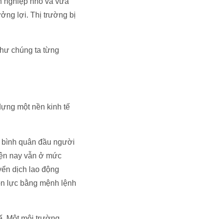
nh nghiệp nhỏ và vừa
ởng lợi. Thị trường bị
như chúng ta từng
 dựng một nền kinh tế
ập bình quân đầu người
iện nay vẫn ở mức
yển dịch lao động
ồn lực bằng mệnh lệnh
ế. Một môi trường