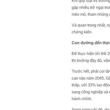
Khi quy luật thị trườ
gặp nhiều trở ngại tr
méo mó, tham nhũng nả
Và quan trọng nhất, 
chứng kiến.
Con đường đến thị
Để thực hiện lời thề 2
thị trường đầy đủ, vậ
Trước hết, phải coi t
cao vào năm 2045, GD
thấp, với 33% lao độn
sang công nghiệp và 
hành chính.
Song song với đó, doa