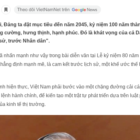
i, Đảng ta đặt mục tiêu đến năm 2045, kỷ niệm 100 năm thàn
 cường, hưng thịnh, hạnh phúc. Đó là khát vọng của cả Dân
sử, trước Nhân dân".
ã nhấn mạnh như vậy trong bài diễn văn tại Lễ kỷ niệm 80 năm
hẳng định mạnh mẽ, là cam kết trước lịch sử, một khế ước thế
nh hiện thực, Việt Nam phải bước vào một chặng đường cải cách 
ệnh hành chính, để kiến tạo một trật tự phát triển dựa trên luậ
a kinh tế thị trường.