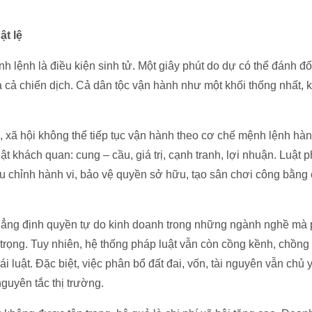
ật lệ
nh lệnh là điều kiện sinh tử. Một giây phút do dự có thể đánh đ
 cả chiến dịch. Cả dân tộc vận hành như một khối thống nhất, k
 xã hội không thể tiếp tục vận hành theo cơ chế mệnh lệnh hành
t khách quan: cung – cầu, giá trị, cạnh tranh, lợi nhuận. Luật p
ều chỉnh hành vi, bảo vệ quyền sở hữu, tạo sân chơi công bằng
ẳng định quyền tự do kinh doanh trong những ngành nghề mà 
trọng. Tuy nhiên, hệ thống pháp luật vẫn còn cồng kềnh, chồng
ái luật. Đặc biệt, việc phân bổ đất đai, vốn, tài nguyên vẫn chủ
nguyên tắc thị trường.