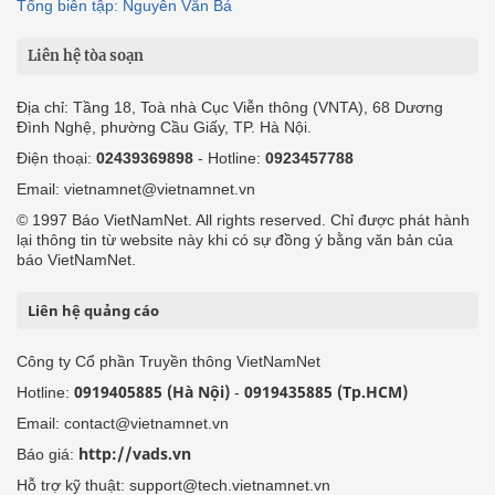
Tổng biên tập: Nguyễn Văn Bá
Liên hệ tòa soạn
Địa chỉ: Tầng 18, Toà nhà Cục Viễn thông (VNTA), 68 Dương
Đình Nghệ, phường Cầu Giấy, TP. Hà Nội.
Điện thoại:
02439369898
- Hotline:
0923457788
Email: vietnamnet@vietnamnet.vn
© 1997 Báo VietNamNet. All rights reserved. Chỉ được phát hành
lại thông tin từ website này khi có sự đồng ý bằng văn bản của
báo VietNamNet.
Liên hệ quảng cáo
Công ty Cổ phần Truyền thông VietNamNet
0919405885 (Hà Nội)
0919435885 (Tp.HCM)
Hotline:
-
Email: contact@vietnamnet.vn
http://vads.vn
Báo giá:
Hỗ trợ kỹ thuật: support@tech.vietnamnet.vn