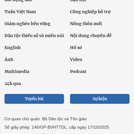
Tuần Việt Nam
Công nghiệp hỗ trợ
Giảm nghèo bền vững
Nông thôn mới
Dân tộc thiểu số và miền núi
Nội dung chuyên đề
English
Hồ sơ
Ảnh
Video
Multimedia
Podcast
24h qua
Tuyến bài
Sự kiện
Cơ quan chủ quản: Bộ Dân tộc và Tôn giáo
Số giấy phép: 146/GP-BVHTTDL, cấp ngày 17/10/2025