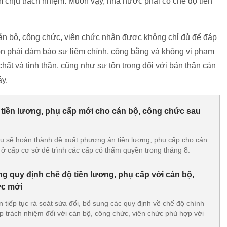
chịu trách nhiệm. Muốn vậy, nhà nước phải có chế độ tiền
án bộ, công chức, viên chức nhận được không chỉ đủ để đáp
n phải đảm bảo sự liêm chính, công bằng và không vi phạm
ất và tinh thần, cũng như sự tôn trọng đối với bản thân cán
áy.
tiền lương, phụ cấp mới cho cán bộ, công chức sau
vụ sẽ hoàn thành đề xuất phương án tiền lương, phụ cấp cho cán
 ở cấp cơ sở để trình các cấp có thẩm quyền trong tháng 8.
g quy định chế độ tiền lương, phụ cấp với cán bộ,
ức mới
 tiếp tục rà soát sửa đổi, bổ sung các quy định về chế độ chính
p trách nhiệm đối với cán bộ, công chức, viên chức phù hợp với