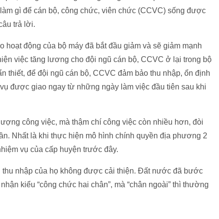
i làm gì để cán bộ, công chức, viên chức (CCVC) sống được
âu trả lời.
ho hoạt động của bộ máy đã bắt đầu giảm và sẽ giảm mạnh
hiện việc tăng lương cho đội ngũ cán bộ, CCVC ở lại trong bộ
khẩn thiết, để đội ngũ cán bộ, CCVC đảm bảo thu nhập, ổn định
 vụ được giao ngay từ những ngày làm việc đầu tiên sau khi
lượng công việc, mà thậm chí công việc còn nhiều hơn, đòi
lần. Nhất là khi thực hiện mô hình chính quyền địa phương 2
nhiệm vụ của cấp huyện trước đây.
g, thu nhập của họ không được cải thiện. Đất nước đã bước
 nhận kiểu “công chức hai chân”, mà “chân ngoài” thì thường