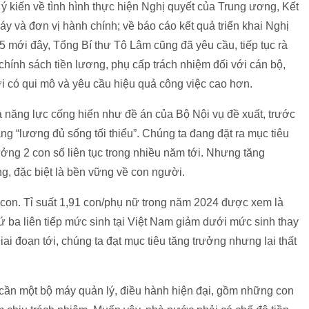
 ý kiến về tình hình thực hiện Nghị quyết của Trung ương, Kết
áy và đơn vị hành chính; về báo cáo kết quả triển khai Nghị
5 mới đây, Tổng Bí thư Tô Lâm cũng đã yêu cầu, tiếp tục rà
chính sách tiền lương, phụ cấp trách nhiệm đối với cán bộ,
i có qui mô và yêu cầu hiệu quả công việc cao hơn.
 và năng lực cống hiến như đề án của Bộ Nội vụ đề xuất, trước
sang “lương đủ sống tối thiểu”. Chúng ta đang đặt ra mục tiêu
ưởng 2 con số liên tục trong nhiều năm tới. Nhưng tăng
g, đặc biệt là bền vững về con người.
 con. Tỉ suất 1,91 con/phụ nữ trong năm 2024 được xem là
ứ ba liên tiếp mức sinh tại Việt Nam giảm dưới mức sinh thay
iai đoạn tới, chúng ta đạt mục tiêu tăng trưởng nhưng lại thất
 cần một bộ máy quản lý, điều hành hiện đại, gồm những con