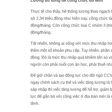
Lương đủ sống để công chức đủ liêm
Thực tế cho thấy, hệ thống lương theo ngạch
sở 2,34 triệu đồng như hiện nay, công chức l
đồng/tháng. Còn công chức loại C nhóm 3 (trì
đồng/tháng.
Tất nhiên, không ai sống với mức thu nhập h
thêm một số khoản phụ cấp. Tuy nhiên, phần 
đồng. Đó là mức thu nhập quá khiêm tốn so v
người còn phải nuôi con ăn học, phải thuê nh
Để giữ chân và tạo động lực cho đội ngũ CCVC
ngay chính sách cụ thể và việc tăng lương là 
sáp nhập thì việc tăng lương để hỗ trợ, giảm 
lực để gắn bó với công việc ở địa bàn mới là r
định.