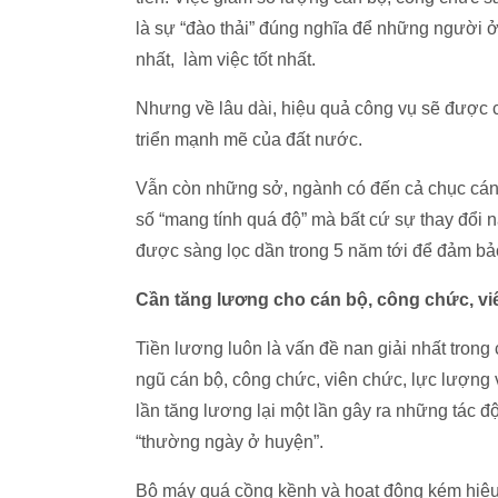
là sự “đào thải” đúng nghĩa để những người ở
nhất, làm việc tốt nhất.
Nhưng về lâu dài, hiệu quả công vụ sẽ được 
triển mạnh mẽ của đất nước.
Vẫn còn những sở, ngành có đến cả chục cán 
số “mang tính quá độ” mà bất cứ sự thay đổi 
được sàng lọc dần trong 5 năm tới để đảm bảo
Cần tăng lương cho cán bộ, công chức, v
Tiền lương luôn là vấn đề nan giải nhất trong
ngũ cán bộ, công chức, viên chức, lực lượng
lần tăng lương lại một lần gây ra những tác 
“thường ngày ở huyện”.
Bộ máy quá cồng kềnh và hoạt động kém hiệu