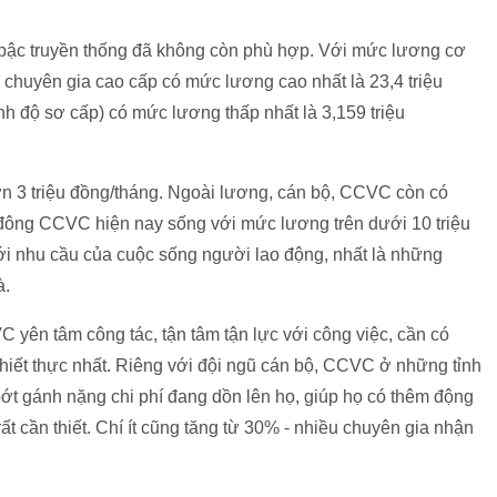
 bậc truyền thống đã không còn phù hợp. Với mức lương cơ
à chuyên gia cao cấp có mức lương cao nhất là 23,4 triệu
nh độ sơ cấp) có mức lương thấp nhất là 3,159 triệu
ơn 3 triệu đồng/tháng. Ngoài lương, cán bộ, CCVC còn có
đông CCVC hiện nay sống với mức lương trên dưới 10 triệu
ới nhu cầu của cuộc sống người lao động, nhất là những
à.
 yên tâm công tác, tận tâm tận lực với công việc, cần có
thiết thực nhất. Riêng với đội ngũ cán bộ, CCVC ở những tỉnh
bớt gánh nặng chi phí đang dồn lên họ, giúp họ có thêm động
ất cần thiết. Chí ít cũng tăng từ 30% - nhiều chuyên gia nhận