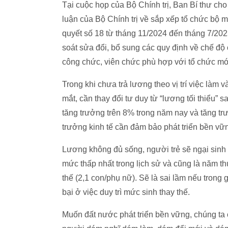
Tại cuộc họp của Bộ Chính trị, Ban Bí thư cho
luận của Bộ Chính trị về sắp xếp tổ chức bộ m
quyết số 18 từ tháng 11/2024 đến tháng 7/202
soát sửa đổi, bổ sung các quy định về chế độ 
công chức, viên chức phù hợp với tổ chức mớ
Trong khi chưa trả lương theo vị trí việc làm
mắt, cần thay đổi tư duy từ “lương tối thiểu” 
tăng trưởng trên 8% trong năm nay và tăng tr
trưởng kinh tế cần đảm bảo phát triển bền vữn
Lương không đủ sống, người trẻ sẽ ngại sinh
mức thấp nhất trong lịch sử và cũng là năm th
thế (2,1 con/phụ nữ). Sẽ là sai lầm nếu trong g
bại ở việc duy trì mức sinh thay thế.
Muốn đất nước phát triển bền vững, chúng ta