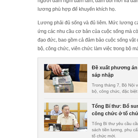
người dám nghĩ dám làm, dám đổi mới và dám 
lương phù hợp để khuyến khích họ.
Lương phải đủ sống và đủ liêm. Mức lương c
ứng các nhu cầu cơ bản của cuộc sống mà cò
đạo đức, bao gồm cả đảm bảo cuộc sống vật ch
bộ, công chức, viên chức làm việc trong bộ m
Đề xuất phương án 
sáp nhập
Trong tháng 7, Bộ Nội 
bộ, công chức, đặc biệt
Tổng Bí thư: Bổ sun
công chức ở tổ ch
Tổng Bí thư yêu cầu cần
sách tiền lương, phụ cấ
tổ chức mới.