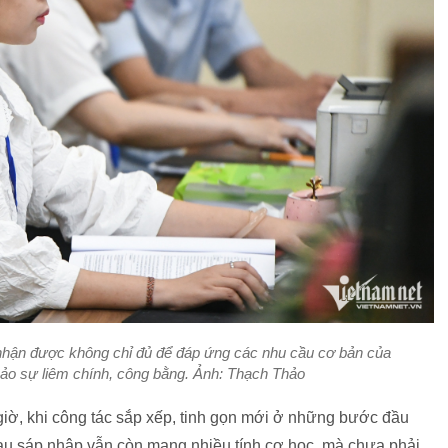
nhận được không chỉ đủ để đáp ứng các nhu cầu cơ bản của
ảo sự liêm chính, công bằng. Ảnh: Thạch Thảo
giờ, khi công tác sắp xếp, tinh gọn mới ở những bước đầu
sau sáp nhập vẫn còn mang nhiều tính cơ học, mà chưa phải