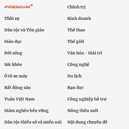
Chính trị
Thời sự
Kinh doanh
Dân tộc và Tôn giáo
Thể thao
Giáo dục
Thế giới
Đời sống
Văn hóa - Giải trí
Sức khỏe
Công nghệ
Ô tô xe máy
Du lịch
Bất động sản
Bạn đọc
Tuần Việt Nam
Công nghiệp hỗ trợ
Giảm nghèo bền vững
Nông thôn mới
Dân tộc thiểu số và miền núi
Nội dung chuyên đề