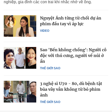
nghiệp, gia đình các con trai khi nhắc nhớ về ông.
Nguyệt Ánh từng từ chối dự án
phim đầu tay vì áp lực
VIDEO
Sao 'Bến không chồng': Người cô
độc với thú cưng, người về núi ở
ẩn
THẾ GIỚI SAO
3 nghệ sĩ U70 - 80, dù bệnh tật
bủa vây vẫn không từ bỏ phim
ảnh
THẾ GIỚI SAO