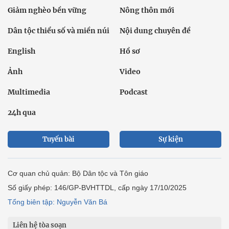
Giảm nghèo bền vững
Nông thôn mới
Dân tộc thiểu số và miền núi
Nội dung chuyên đề
English
Hồ sơ
Ảnh
Video
Multimedia
Podcast
24h qua
Tuyến bài
Sự kiện
Cơ quan chủ quản: Bộ Dân tộc và Tôn giáo
Số giấy phép: 146/GP-BVHTTDL, cấp ngày 17/10/2025
Tổng biên tập: Nguyễn Văn Bá
Liên hệ tòa soạn