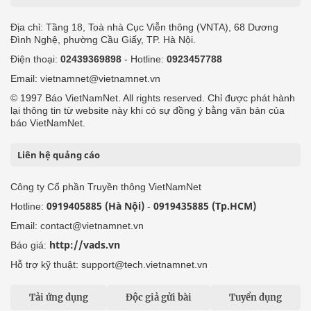
Địa chỉ: Tầng 18, Toà nhà Cục Viễn thông (VNTA), 68 Dương
Đình Nghệ, phường Cầu Giấy, TP. Hà Nội.
Điện thoại:
02439369898
- Hotline:
0923457788
Email: vietnamnet@vietnamnet.vn
© 1997 Báo VietNamNet. All rights reserved. Chỉ được phát hành
lại thông tin từ website này khi có sự đồng ý bằng văn bản của
báo VietNamNet.
Liên hệ quảng cáo
Công ty Cổ phần Truyền thông VietNamNet
0919405885 (Hà Nội)
0919435885 (Tp.HCM)
Hotline:
-
Email: contact@vietnamnet.vn
http://vads.vn
Báo giá:
Hỗ trợ kỹ thuật: support@tech.vietnamnet.vn
Tải ứng dụng
Độc giả gửi bài
Tuyển dụng